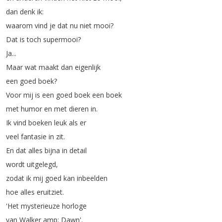
dan
denk
ik
:
waarom
vind
je
dat
nu
niet
mooi
?
Dat
is
toch
supermooi
?
Ja
...
Maar
wat
maakt
dan
eigenlijk
een
goed
boek
?
Voor
mij
is
een
goed
boek
een
boek
met
humor
en
met
dieren
in
.
Ik
vind
boeken
leuk
als
er
veel
fantasie
in
zit
.
En
dat
alles
bijna
in
detail
wordt
uitgelegd
,
zodat
ik
mij
goed
kan
inbeelden
hoe
alles
eruitziet
.
'Het
mysterieuze
horloge
van
Walker
amp
;
Dawn'.