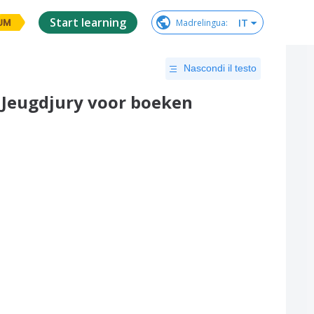
Start learning
IT
Madrelingua
:
UM
Nascondi il testo
en Jeugdjury voor boeken