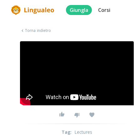
Giungla
Corsi
Torna indietro
Tag
:
Lectures