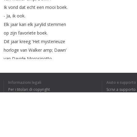
Ik
vond
dat
echt
een
mooi
boek
.
-
Ja
,
ik
ook
.
Elk
jaar
kan
elk
jurylid
stemmen
op
zijn
favoriete
boek
.
Dit
jaar
kreeg
'Het
mysterieuze
horloge
van
Walker
amp
;
Dawn'
van
Davide
Morosinotto
de
meeste
stemmen
.
Veel
kinderen
hebben
dat
Informazioni legali
Aiuto e supporto
een
hoge
score
gegeven
.
Per i titolari di copyright
Scrivi a supporto
Waarschijnlijk
La nostra politica sulla privacy
FAQ
omdat
er
veel
in
gebeurt
Accordo con l'utente
en
er
zit
ook
wel
een
heel
goeie
vriendschap
in
.
Meestal
lezen
we
Estensione del browser
dat
type
boeken
niet
,