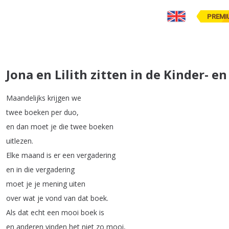
PREMI
Jona en Lilith zitten in de Kinder- 
Maandelijks
krijgen
we
twee
boeken
per
duo
,
en
dan
moet
je
die
twee
boeken
uitlezen
.
Elke
maand
is
er
een
vergadering
en
in
die
vergadering
moet
je
je
mening
uiten
over
wat
je
vond
van
dat
boek
.
Als
dat
echt
een
mooi
boek
is
en
anderen
vinden
het
niet
zo
mooi
,