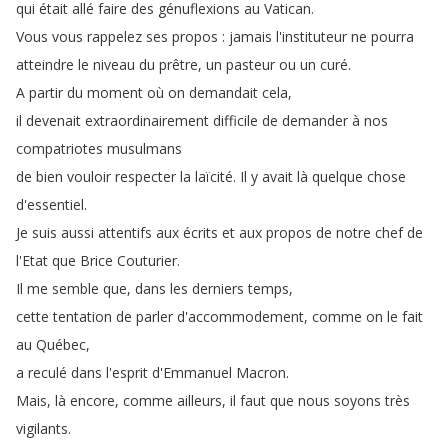
qui
était
allé
faire
des
génuflexions
au
Vatican
.
Vous
vous
rappelez
ses
propos
:
jamais
l'instituteur
ne
pourra
atteindre
le
niveau
du
prêtre
,
un
pasteur
ou
un
curé
.
A
partir
du
moment
où
on
demandait
cela
,
il
devenait
extraordinairement
difficile
de
demander
à
nos
compatriotes
musulmans
de
bien
vouloir
respecter
la
laïcité
.
Il
y
avait
là
quelque
chose
d'essentiel
.
Je
suis
aussi
attentifs
aux
écrits
et
aux
propos
de
notre
chef
de
l'Etat
que
Brice
Couturier
.
Il
me
semble
que
,
dans
les
derniers
temps
,
cette
tentation
de
parler
d'accommodement
,
comme
on
le
fait
au
Québec
,
a
reculé
dans
l'esprit
d'Emmanuel
Macron
.
Mais
,
là
encore
,
comme
ailleurs
,
il
faut
que
nous
soyons
très
vigilants
.