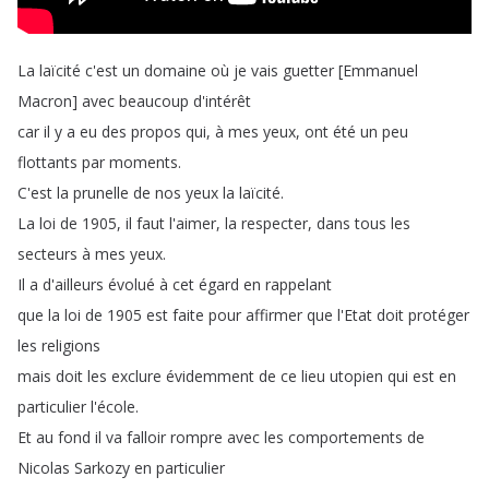
La
laïcité
c'est
un
domaine
où
je
vais
guetter
[
Emmanuel
Macron
]
avec
beaucoup
d'intérêt
car
il
y
a
eu
des
propos
qui
,
à
mes
yeux
,
ont
été
un
peu
flottants
par
moments
.
C'est
la
prunelle
de
nos
yeux
la
laïcité
.
La
loi
de
1905,
il
faut
l'aimer
,
la
respecter
,
dans
tous
les
secteurs
à
mes
yeux
.
Il
a
d'ailleurs
évolué
à
cet
égard
en
rappelant
que
la
loi
de
1905
est
faite
pour
affirmer
que
l'Etat
doit
protéger
les
religions
mais
doit
les
exclure
évidemment
de
ce
lieu
utopien
qui
est
en
particulier
l'école
.
Et
au
fond
il
va
falloir
rompre
avec
les
comportements
de
Nicolas
Sarkozy
en
particulier