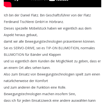
Ich
bin
der
Daniel
Flatz
.
Bin
Geschäftsführer
von
der
Flatz
Ferdinand
Tischlerei
GmbH
in
Hörbranz
.
Dieses
spezielle
Möbelstück
haben
wir
eigentlich
aus
dem
Aspekt
heraus
gebaut
,
damit
wir
alle
Bewegungstechnologien
präsentieren
können
.
Sei
es
SERVO-DRIVE
,
sei
es
TIP-ON
BLUMOTION
,
normales
BLUMOTION
für
Bänder
und
Klappen
und
so
eigentlich
dem
Kunden
die
Möglichkeit
zu
geben
,
dass
er
an
einem
Ort
alles
sehen
kann
.
Also
zum
Einsatz
von
Bewegungstechnologien
spielt
zum
einen
natürlicherweise
der
Komfort
und
zum
anderen
die
Funktion
eine
Rolle
.
Bewegungstechnologien
machen
insofern
Sinn
,
dass
ich
für
jeden
Einsatzzweck
eine
andere
auswählen
kann