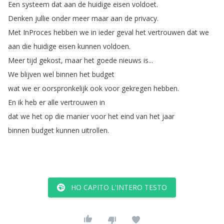
Een
systeem
dat
aan
de
huidige
eisen
voldoet
.
Denken
jullie
onder
meer
maar
aan
de
privacy
.
Met
InProces
hebben
we
in
ieder
geval
het
vertrouwen
dat
we
aan
die
huidige
eisen
kunnen
voldoen
.
Meer
tijd
gekost
,
maar
het
goede
nieuws
is
...
We
blijven
wel
binnen
het
budget
wat
we
er
oorspronkelijk
ook
voor
gekregen
hebben
.
En
ik
heb
er
alle
vertrouwen
in
dat
we
het
op
die
manier
voor
het
eind
van
het
jaar
binnen
budget
kunnen
uitrollen
.
HO CAPITO L'INTERO TESTO