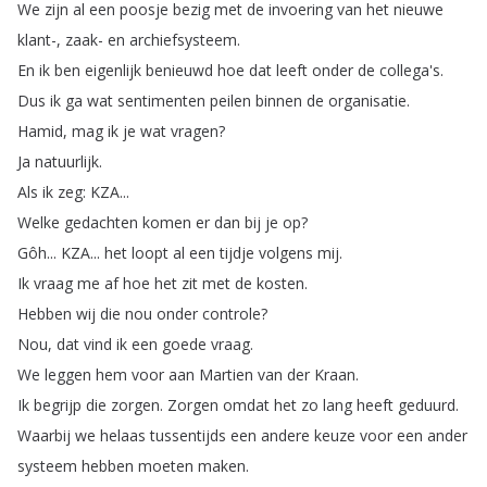
We
zijn
al
een
poosje
bezig
met
de
invoering
van
het
nieuwe
klant-,
zaak-
en
archiefsysteem
.
En
ik
ben
eigenlijk
benieuwd
hoe
dat
leeft
onder
de
collega's
.
Dus
ik
ga
wat
sentimenten
peilen
binnen
de
organisatie
.
Hamid
,
mag
ik
je
wat
vragen
?
Ja
natuurlijk
.
Als
ik
zeg
:
KZA
...
Welke
gedachten
komen
er
dan
bij
je
op
?
Gôh
...
KZA
...
het
loopt
al
een
tijdje
volgens
mij
.
Ik
vraag
me
af
hoe
het
zit
met
de
kosten
.
Hebben
wij
die
nou
onder
controle
?
Nou
,
dat
vind
ik
een
goede
vraag
.
We
leggen
hem
voor
aan
Martien
van
der
Kraan
.
Ik
begrijp
die
zorgen
.
Zorgen
omdat
het
zo
lang
heeft
geduurd
.
Waarbij
we
helaas
tussentijds
een
andere
keuze
voor
een
ander
systeem
hebben
moeten
maken
.