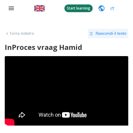
IT
Start learning
Torna indietro
Nascondi il testo
InProces vraag Hamid