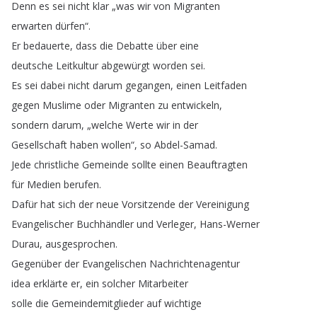
Denn
es
sei
nicht
klar
„
was
wir
von
Migranten
erwarten
dürfen
“.
Er
bedauerte
,
dass
die
Debatte
über
eine
deutsche
Leitkultur
abgewürgt
worden
sei
.
Es
sei
dabei
nicht
darum
gegangen
,
einen
Leitfaden
gegen
Muslime
oder
Migranten
zu
entwickeln
,
sondern
darum
, „
welche
Werte
wir
in
der
Gesellschaft
haben
wollen
“,
so
Abdel-Samad
.
Jede
christliche
Gemeinde
sollte
einen
Beauftragten
für
Medien
berufen
.
Dafür
hat
sich
der
neue
Vorsitzende
der
Vereinigung
Evangelischer
Buchhändler
und
Verleger
,
Hans-Werner
Durau
,
ausgesprochen
.
Gegenüber
der
Evangelischen
Nachrichtenagentur
idea
erklärte
er
,
ein
solcher
Mitarbeiter
solle
die
Gemeindemitglieder
auf
wichtige