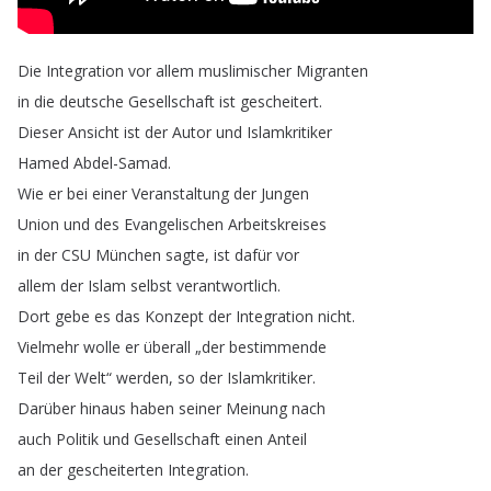
Die
Integration
vor
allem
muslimischer
Migranten
in
die
deutsche
Gesellschaft
ist
gescheitert
.
Dieser
Ansicht
ist
der
Autor
und
Islamkritiker
Hamed
Abdel-Samad
.
Wie
er
bei
einer
Veranstaltung
der
Jungen
Union
und
des
Evangelischen
Arbeitskreises
in
der
CSU
München
sagte
,
ist
dafür
vor
allem
der
Islam
selbst
verantwortlich
.
Dort
gebe
es
das
Konzept
der
Integration
nicht
.
Vielmehr
wolle
er
überall
„
der
bestimmende
Teil
der
Welt
“
werden
,
so
der
Islamkritiker
.
Darüber
hinaus
haben
seiner
Meinung
nach
auch
Politik
und
Gesellschaft
einen
Anteil
an
der
gescheiterten
Integration
.