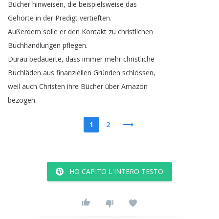
Bücher
hinweisen
,
die
beispielsweise
das
Gehörte
in
der
Predigt
vertieften
.
Außerdem
solle
er
den
Kontakt
zu
christlichen
Buchhandlungen
pflegen
.
Durau
bedauerte
,
dass
immer
mehr
christliche
Buchläden
aus
finanziellen
Gründen
schlössen
,
weil
auch
Christen
ihre
Bücher
über
Amazon
bezögen
.
1
2
HO CAPITO L'INTERO TESTO