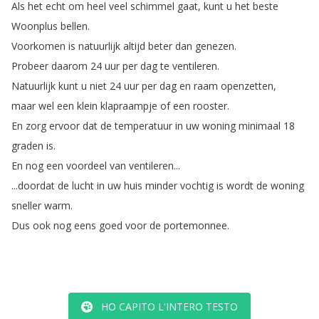
Als
het
echt
om
heel
veel
schimmel
gaat
,
kunt
u
het
beste
Woonplus
bellen
.
Voorkomen
is
natuurlijk
altijd
beter
dan
genezen
.
Probeer
daarom
24
uur
per
dag
te
ventileren
.
Natuurlijk
kunt
u
niet
24
uur
per
dag
en
raam
openzetten
,
maar
wel
een
klein
klapraampje
of
een
rooster
.
En
zorg
ervoor
dat
de
temperatuur
in
uw
woning
minimaal
18
graden
is
.
En
nog
een
voordeel
van
ventileren
...
...
doordat
de
lucht
in
uw
huis
minder
vochtig
is
wordt
de
woning
sneller
warm
.
Dus
ook
nog
eens
goed
voor
de
portemonnee
.
HO CAPITO L'INTERO TESTO