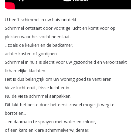
U
heeft
schimmel
in
uw
huis
ontdekt
.
Schimmel
ontstaat
door
vochtige
lucht
en
komt
voor
op
plekken
waar
het
vocht
neerslaat
...
...
zoals
de
keuken
en
de
badkamer
,
achter
kasten
of
gordijnen
.
Schimmel
in
huis
is
slecht
voor
uw
gezondheid
en
veroorzaakt
lichamelijke
klachten
.
Het
is
dus
belangrijk
om
uw
woning
goed
te
ventileren
Vieze
lucht
eruit
,
frisse
lucht
er
in
.
Nu
de
vieze
schimmel
aanpakken
.
Dit
lukt
het
beste
door
het
eerst
zoveel
mogelijk
weg
te
borstelen
...
...
en
daarna
in
te
sprayen
met
water
en
chloor
,
of
een
kant
en
klare
schimmelverwijderaar
.