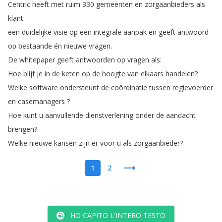
Centric
heeft
met
ruim
330
gemeenten
en
zorgaanbieders
als
klant
een
duidelijke
visie
op
een
integrale
aanpak
en
geeft
antwoord
op
bestaande
én
nieuwe
vragen
.
De
whitepaper
geeft
antwoorden
op
vragen
als
:
Hoe
blijf
je
in
de
keten
op
de
hoogte
van
elkaars
handelen
?
Welke
software
ondersteunt
de
coördinatie
tussen
regievoerder
en
casemanagers
?
Hoe
kunt
u
aanvullende
dienstverlening
onder
de
aandacht
brengen
?
Welke
nieuwe
kansen
zijn
er
voor
u
als
zorgaanbieder
?
1
2
HO CAPITO L'INTERO TESTO