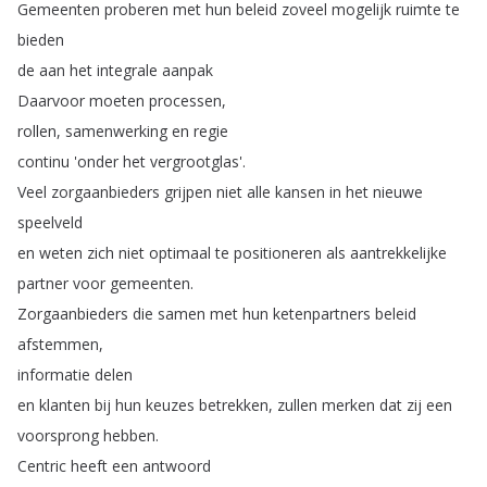
Gemeenten
proberen
met
hun
beleid
zoveel
mogelijk
ruimte
te
bieden
de
aan
het
integrale
aanpak
Daarvoor
moeten
processen
,
rollen
,
samenwerking
en
regie
continu
'onder
het
vergrootglas'.
Veel
zorgaanbieders
grijpen
niet
alle
kansen
in
het
nieuwe
speelveld
en
weten
zich
niet
optimaal
te
positioneren
als
aantrekkelijke
partner
voor
gemeenten
.
Zorgaanbieders
die
samen
met
hun
ketenpartners
beleid
afstemmen
,
informatie
delen
en
klanten
bij
hun
keuzes
betrekken
,
zullen
merken
dat
zij
een
voorsprong
hebben
.
Centric
heeft
een
antwoord