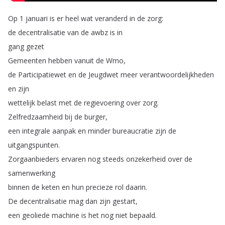
Op
1
januari
is
er
heel
wat
veranderd
in
de
zorg
:
de
decentralisatie
van
de
awbz
is
in
gang
gezet
Gemeenten
hebben
vanuit
de
Wmo
,
de
Participatiewet
en
de
Jeugdwet
meer
verantwoordelijkheden
en
zijn
wettelijk
belast
met
de
regievoering
over
zorg
.
Zelfredzaamheid
bij
de
burger
,
een
integrale
aanpak
en
minder
bureaucratie
zijn
de
uitgangspunten
.
Zorgaanbieders
ervaren
nog
steeds
onzekerheid
over
de
samenwerking
binnen
de
keten
en
hun
precieze
rol
daarin
.
De
decentralisatie
mag
dan
zijn
gestart
,
een
geoliede
machine
is
het
nog
niet
bepaald
.