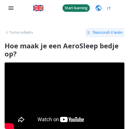
IT
Start learning
Torna indietro
Nascondi il testo
Hoe maak je een AeroSleep bedje
op?