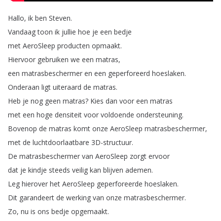
Hallo
,
ik
ben
Steven
.
Vandaag
toon
ik
jullie
hoe
je
een
bedje
met
AeroSleep
producten
opmaakt
.
Hiervoor
gebruiken
we
een
matras
,
een
matrasbeschermer
en
een
geperforeerd
hoeslaken
.
Onderaan
ligt
uiteraard
de
matras
.
Heb
je
nog
geen
matras
?
Kies
dan
voor
een
matras
met
een
hoge
densiteit
voor
voldoende
ondersteuning
.
Bovenop
de
matras
komt
onze
AeroSleep
matrasbeschermer
,
met
de
luchtdoorlaatbare
3D-structuur
.
De
matrasbeschermer
van
AeroSleep
zorgt
ervoor
dat
je
kindje
steeds
veilig
kan
blijven
ademen
.
Leg
hierover
het
AeroSleep
geperforeerde
hoeslaken
.
Dit
garandeert
de
werking
van
onze
matrasbeschermer
.
Zo
,
nu
is
ons
bedje
opgemaakt
.