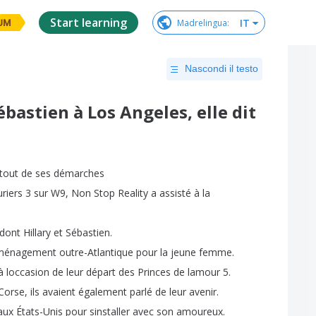
Start learning
IT
Madrelingua
:
UM
Nascondi il testo
bastien à Los Angeles, elle dit
tout
de
ses
démarches
riers
3
sur
W9,
Non
Stop
Reality
a
assisté
à
la
dont
Hillary
et
Sébastien
.
ménagement
outre-Atlantique
pour
la
jeune
femme
.
à
loccasion
de
leur
départ
des
Princes
de
lamour
5.
Corse
,
ils
avaient
également
parlé
de
leur
avenir
.
aux
États-Unis
pour
sinstaller
avec
son
amoureux
.