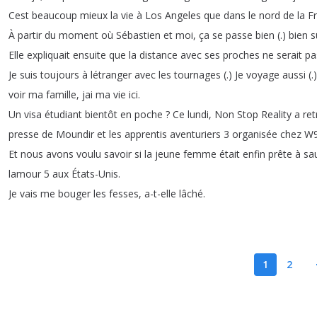
Cest
beaucoup
mieux
la
vie
à
Los
Angeles
que
dans
le
nord
de
la
F
À
partir
du
moment
où
Sébastien
et
moi
,
ça
se
passe
bien
(.
)
bien
s
Elle
expliquait
ensuite
que
la
distance
avec
ses
proches
ne
serait
pa
Je
suis
toujours
à
létranger
avec
les
tournages
(.
)
Je
voyage
aussi
(.
voir
ma
famille
,
jai
ma
vie
ici
.
Un
visa
étudiant
bientôt
en
poche
?
Ce
lundi
,
Non
Stop
Reality
a
re
presse
de
Moundir
et
les
apprentis
aventuriers
3
organisée
chez
W9
Et
nous
avons
voulu
savoir
si
la
jeune
femme
était
enfin
prête
à
sa
lamour
5
aux
États-Unis
.
Je
vais
me
bouger
les
fesses
,
a-t-elle
lâché
.
1
2