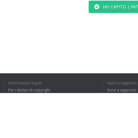
HO CAPITO L'IN
Informazioni legali
Aiuto e supporto
Per i titolari di copyright
Scrivi a supporto
La nostra politica sulla privacy
FAQ
Accordo con l'utente
Estensione del browser