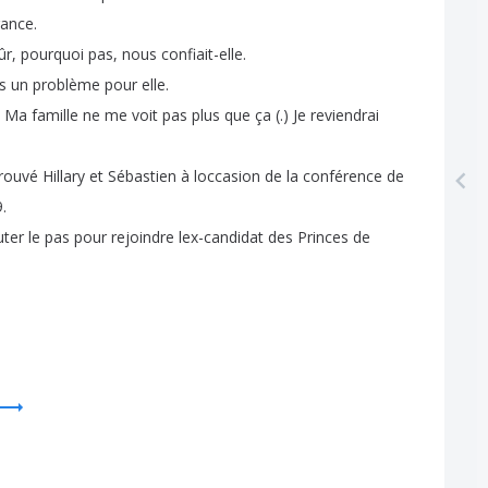
rance
.
ûr
,
pourquoi
pas
,
nous
confiait-elle
.
s
un
problème
pour
elle
.
)
Ma
famille
ne
me
voit
pas
plus
que
ça
(.
)
Je
reviendrai
trouvé
Hillary
et
Sébastien
à
loccasion
de
la
conférence
de
.
uter
le
pas
pour
rejoindre
lex-candidat
des
Princes
de