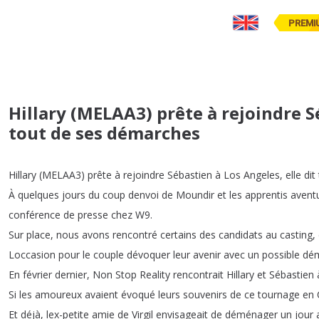
PREMI
Hillary (MELAA3) prête à rejoindre Sé
tout de ses démarches
Hillary
(
MELAA3)
prête
à
rejoindre
Sébastien
à
Los
Angeles
,
elle
dit
À
quelques
jours
du
coup
denvoi
de
Moundir
et
les
apprentis
aventu
conférence
de
presse
chez
W9.
Sur
place
,
nous
avons
rencontré
certains
des
candidats
au
casting
,
Loccasion
pour
le
couple
dévoquer
leur
avenir
avec
un
possible
dé
En
février
dernier
,
Non
Stop
Reality
rencontrait
Hillary
et
Sébastien
Si
les
amoureux
avaient
évoqué
leurs
souvenirs
de
ce
tournage
en
Et
déjà
,
lex-petite
amie
de
Virgil
envisageait
de
déménager
un
jour