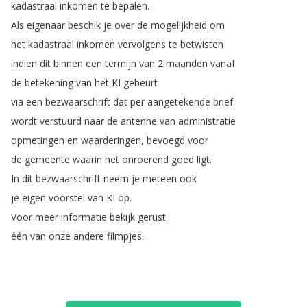
kadastraal
inkomen
te
bepalen
.
Als
eigenaar
beschik
je
over
de
mogelijkheid
om
het
kadastraal
inkomen
vervolgens
te
betwisten
indien
dit
binnen
een
termijn
van
2
maanden
vanaf
de
betekening
van
het
KI
gebeurt
via
een
bezwaarschrift
dat
per
aangetekende
brief
wordt
verstuurd
naar
de
antenne
van
administratie
opmetingen
en
waarderingen
,
bevoegd
voor
de
gemeente
waarin
het
onroerend
goed
ligt
.
In
dit
bezwaarschrift
neem
je
meteen
ook
je
eigen
voorstel
van
KI
op
.
Voor
meer
informatie
bekijk
gerust
één
van
onze
andere
filmpjes
.