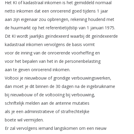
Het
KI
of
kadastraal
inkomen
is
het
gemiddeld
normaal
netto
inkomen
dat
een
onroerend
goed
tijdens
1
jaar
aan
zijn
eigenaar
zou
opbrengen
,
rekening
houdend
met
de
huurmarkt
op
het
referentietijdstip
van
1
januari
1975.
Dit
KI
wordt
jaarlijks
geïndexeerd
waarbij
dit
geïndexeerde
kadastraal
inkomen
vervolgens
de
basis
vormt
voor
de
inning
van
de
onroerende
voorheffing
en
voor
het
bepalen
van
het
in
de
personenbelasting
aan
te
geven
onroerend
inkomen
.
Voltooi
je
nieuwbouw
of
grondige
verbouwingswerken
,
dan
moet
je
dit
binnen
de
30
dagen
na
de
ingebruikname
bij
nieuwbouw
of
de
voltooiïng
bij
verbouwing
,
schriftelijk
melden
aan
de
antenne
mutaties
als
je
een
administratieve
of
strafrechtelijke
boete
wil
vermijden
.
Er
zal
vervolgens
iemand
langskomen
om
een
nieuw