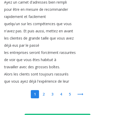
Ayez
un
carnet
d'adresses
bien
rempli
pour
être
en
mesure
de
recommander
rapidement
et
facilement
quelqu'un
sur
les
compétences
que
vous
n'avez
pas
.
Et
puis
aussi
,
mettez
en
avant
les
clientes
de
grande
taille
que
vous
avez
déjà
eus
par
le
passé
les
entreprises
seront
forcément
rassurées
de
voir
que
vous
êtes
habitué
à
travailler
avec
des
grosses
boîtes
.
Alors
les
clients
sont
toujours
rassurés
que
vous
ayez
déjà
l'expérience
de
leur
1
2
3
4
5