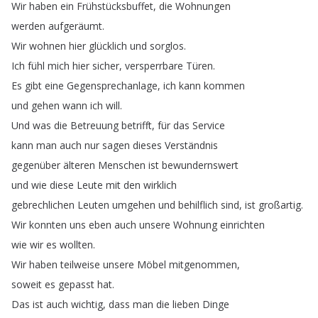
Wir
haben
ein
Frühstücksbuffet
,
die
Wohnungen
werden
aufgeräumt
.
Wir
wohnen
hier
glücklich
und
sorglos
.
Ich
fühl
mich
hier
sicher
,
versperrbare
Türen
.
Es
gibt
eine
Gegensprechanlage
,
ich
kann
kommen
und
gehen
wann
ich
will
.
Und
was
die
Betreuung
betrifft
,
für
das
Service
kann
man
auch
nur
sagen
dieses
Verständnis
gegenüber
älteren
Menschen
ist
bewundernswert
und
wie
diese
Leute
mit
den
wirklich
gebrechlichen
Leuten
umgehen
und
behilflich
sind
,
ist
großartig
.
Wir
konnten
uns
eben
auch
unsere
Wohnung
einrichten
wie
wir
es
wollten
.
Wir
haben
teilweise
unsere
Möbel
mitgenommen
,
soweit
es
gepasst
hat
.
Das
ist
auch
wichtig
,
dass
man
die
lieben
Dinge