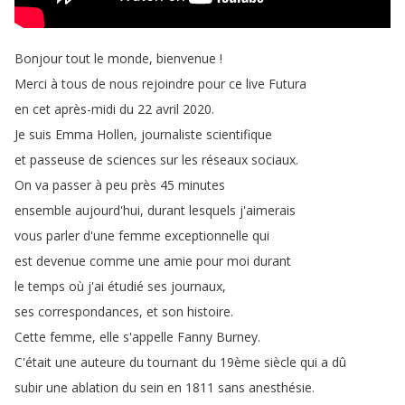
Bonjour
tout
le
monde
,
bienvenue
!
Merci
à
tous
de
nous
rejoindre
pour
ce
live
Futura
en
cet
après-midi
du
22
avril
2020.
Je
suis
Emma
Hollen
,
journaliste
scientifique
et
passeuse
de
sciences
sur
les
réseaux
sociaux
.
On
va
passer
à
peu
près
45
minutes
ensemble
aujourd'hui
,
durant
lesquels
j'aimerais
vous
parler
d'une
femme
exceptionnelle
qui
est
devenue
comme
une
amie
pour
moi
durant
le
temps
où
j'ai
étudié
ses
journaux
,
ses
correspondances
,
et
son
histoire
.
Cette
femme
,
elle
s'appelle
Fanny
Burney
.
C'était
une
auteure
du
tournant
du
19ème
siècle
qui
a
dû
subir
une
ablation
du
sein
en
1811
sans
anesthésie
.