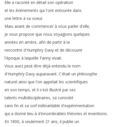
Elle
a
raconté
en
détail
son
opération
et
les
événements
qui
l'ont
entourée
dans
une
lettre
à
sa
soeur
.
Mais
avant
de
commencer
à
vous
parler
d'elle
,
je
vous
propose
que
nous
voyagions
quelques
années
en
arrière
,
afin
de
partir
à
la
rencontre
d'Humphry
Davy
et
de
découvrir
l'époque
à
laquelle
Fanny
vivait
.
Vous
avez
peut-être
déjà
entendu
le
nom
d'Humphry
Davy
auparavant
.
C'était
un
philosophe
naturel
ainsi
que
l'on
appelait
les
scientifiques
en
son
temps
,
et
il
s'est
illustré
par
ses
talents
multidisciplinaires
,
sa
curiosité
sans
fin
et
sa
soif
inébranlable
d'expérimentation
qui
a
donné
lieu
à
d'innombrables
théories
et
inventions
.
En
1800,
à
seulement
21
ans
,
il
publie
un