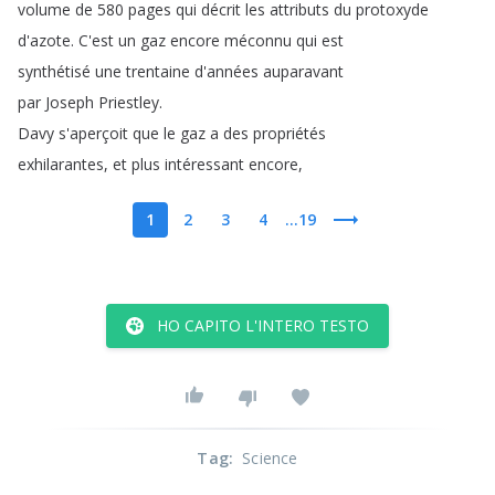
volume
de
580
pages
qui
décrit
les
attributs
du
protoxyde
d'azote
.
C'est
un
gaz
encore
méconnu
qui
est
synthétisé
une
trentaine
d'années
auparavant
par
Joseph
Priestley
.
Davy
s'aperçoit
que
le
gaz
a
des
propriétés
exhilarantes
,
et
plus
intéressant
encore
,
1
2
3
4
...19
HO CAPITO L'INTERO TESTO
Tag
:
Science