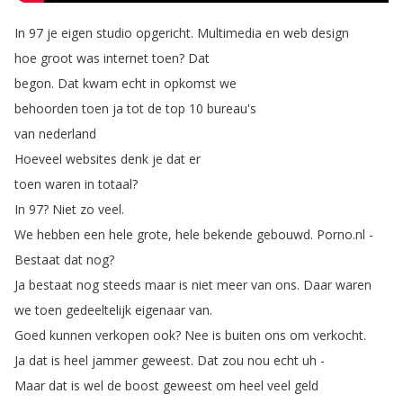
In
97
je
eigen
studio
opgericht
.
Multimedia
en
web
design
hoe
groot
was
internet
toen
?
Dat
begon
.
Dat
kwam
echt
in
opkomst
we
behoorden
toen
ja
tot
de
top
10
bureau's
van
nederland
Hoeveel
websites
denk
je
dat
er
toen
waren
in
totaal
?
In
97?
Niet
zo
veel
.
We
hebben
een
hele
grote
,
hele
bekende
gebouwd
.
Porno
.
nl
-
Bestaat
dat
nog
?
Ja
bestaat
nog
steeds
maar
is
niet
meer
van
ons
.
Daar
waren
we
toen
gedeeltelijk
eigenaar
van
.
Goed
kunnen
verkopen
ook
?
Nee
is
buiten
ons
om
verkocht
.
Ja
dat
is
heel
jammer
geweest
.
Dat
zou
nou
echt
uh
-
Maar
dat
is
wel
de
boost
geweest
om
heel
veel
geld