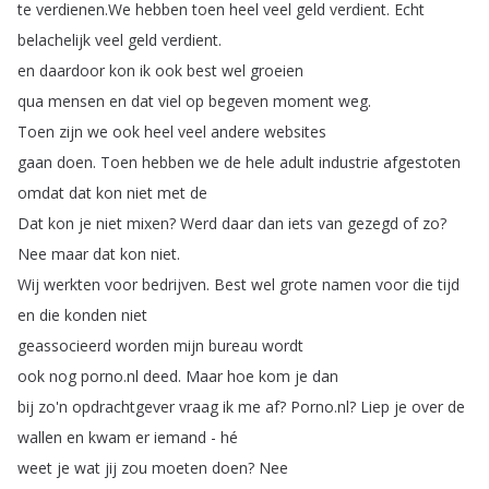
te
verdienen
.
We
hebben
toen
heel
veel
geld
verdient
.
Echt
belachelijk
veel
geld
verdient
.
en
daardoor
kon
ik
ook
best
wel
groeien
qua
mensen
en
dat
viel
op
begeven
moment
weg
.
Toen
zijn
we
ook
heel
veel
andere
websites
gaan
doen
.
Toen
hebben
we
de
hele
adult
industrie
afgestoten
omdat
dat
kon
niet
met
de
Dat
kon
je
niet
mixen
?
Werd
daar
dan
iets
van
gezegd
of
zo
?
Nee
maar
dat
kon
niet
.
Wij
werkten
voor
bedrijven
.
Best
wel
grote
namen
voor
die
tijd
en
die
konden
niet
geassocieerd
worden
mijn
bureau
wordt
ook
nog
porno
.
nl
deed
.
Maar
hoe
kom
je
dan
bij
zo'n
opdrachtgever
vraag
ik
me
af
?
Porno
.
nl
?
Liep
je
over
de
wallen
en
kwam
er
iemand
-
hé
weet
je
wat
jij
zou
moeten
doen
?
Nee