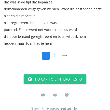
dat
was
in
de
tijd
dat
bepaalde
domeinnamen
vrijgegeven
werden
.
Want
die
bestonden
eerst
niet
en
die
mocht
je
niet
registreren
.
Een
daarvan
was
porno
.
nl
.
En
die
werd
net
voor
mijn
neus
werd
die
door
iemand
geregistreerd
en
toen
wilde
ik
hem
hebben
maar
toen
had
ie
hem
1
2
HO CAPITO L'INTERO TESTO
Tag
:
Blog posts and articles