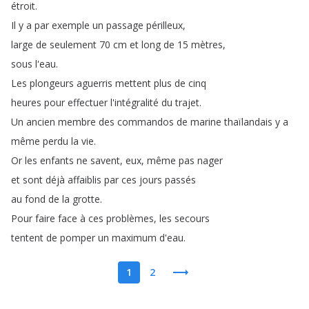
étroit
.
Il
y
a
par
exemple
un
passage
périlleux
,
large
de
seulement
70
cm
et
long
de
15
mètres
,
sous
l'eau
.
Les
plongeurs
aguerris
mettent
plus
de
cinq
heures
pour
effectuer
l'intégralité
du
trajet
.
Un
ancien
membre
des
commandos
de
marine
thaïlandais
y
a
même
perdu
la
vie
.
Or
les
enfants
ne
savent
,
eux
,
même
pas
nager
et
sont
déjà
affaiblis
par
ces
jours
passés
au
fond
de
la
grotte
.
Pour
faire
face
à
ces
problèmes
,
les
secours
tentent
de
pomper
un
maximum
d'eau
.
1
2