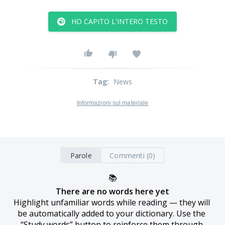
HO CAPITO L'INTERO TESTO
Tag
:
News
Informazioni sul materiale
Parole
Commenti (0)
📚
There are no words here yet
Highlight unfamiliar words while reading — they will 
be automatically added to your dictionary. Use the 
“Study words” button to reinforce them through 