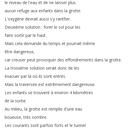
le
niveau
de
l'eau
et
de
ne
laisser
plus
aucun
refuge
aux
enfants
dans
la
grotte
.
L'oxygène
devrait
aussi
s'y
raréfier
.
Deuxième
solution
:
forer
le
sol
pour
les
faire
sortir
par
le
haut
.
Mais
cela
demande
du
temps
et
pourrait
même
être
dangereux
,
car
creuser
peut
provoquer
des
effondrements
dans
la
grotte
.
La
troisième
solution
serait
donc
de
les
évacuer
par
là
où
ils
sont
entrés
.
Mais
la
traversée
est
extrêmement
dangereuse
.
Les
enfants
se
trouvent
à
environ
4
kilomètres
de
la
sortie
.
Au
milieu
,
la
grotte
est
remplie
d'une
eau
boueuse
,
très
sombre
.
Les
courants
sont
parfois
forts
et
le
tunnel