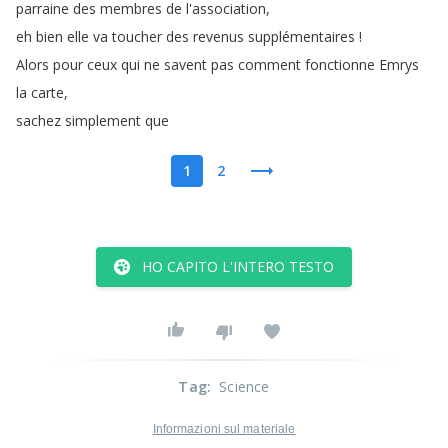
parraine
des
membres
de
l'association
,
eh
bien
elle
va
toucher
des
revenus
supplémentaires
!
Alors
pour
ceux
qui
ne
savent
pas
comment
fonctionne
Emrys
la
carte
,
sachez
simplement
que
1
2
HO CAPITO L'INTERO TESTO
Tag
:
Science
Informazioni sul materiale