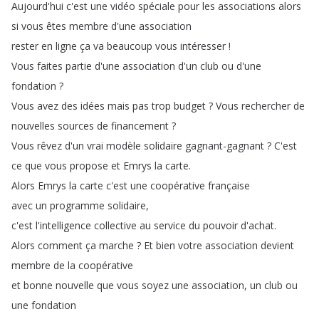
Aujourd'hui
c'est
une
vidéo
spéciale
pour
les
associations
alors
si
vous
êtes
membre
d'une
association
rester
en
ligne
ça
va
beaucoup
vous
intéresser
!
Vous
faites
partie
d'une
association
d'un
club
ou
d'une
fondation
?
Vous
avez
des
idées
mais
pas
trop
budget
?
Vous
rechercher
de
nouvelles
sources
de
financement
?
Vous
rêvez
d'un
vrai
modèle
solidaire
gagnant-gagnant
?
C'est
ce
que
vous
propose
et
Emrys
la
carte
.
Alors
Emrys
la
carte
c'est
une
coopérative
française
avec
un
programme
solidaire
,
c'est
l'intelligence
collective
au
service
du
pouvoir
d'achat
.
Alors
comment
ça
marche
?
Et
bien
votre
association
devient
membre
de
la
coopérative
et
bonne
nouvelle
que
vous
soyez
une
association
,
un
club
ou
une
fondation