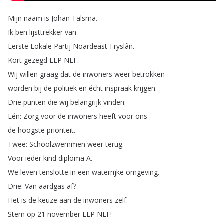
Mijn
naam
is
Johan
Talsma
.
Ik
ben
lijsttrekker
van
Eerste
Lokale
Partij
Noardeast-Fryslân
.
Kort
gezegd
ELP
NEF
.
Wij
willen
graag
dat
de
inwoners
weer
betrokken
worden
bij
de
politiek
en
écht
inspraak
krijgen
.
Drie
punten
die
wij
belangrijk
vinden
:
Eén
:
Zorg
voor
de
inwoners
heeft
voor
ons
de
hoogste
prioriteit
.
Twee
:
Schoolzwemmen
weer
terug
.
Voor
ieder
kind
diploma
A
.
We
leven
tenslotte
in
een
waterrijke
omgeving
.
Drie
:
Van
aardgas
af
?
Het
is
de
keuze
aan
de
inwoners
zelf
.
Stem
op
21
november
ELP
NEF
!