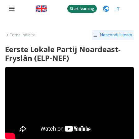
IT
Start learning
Torna indietro
Nascondi il testo
Eerste Lokale Partij Noardeast-
Fryslân (ELP-NEF)