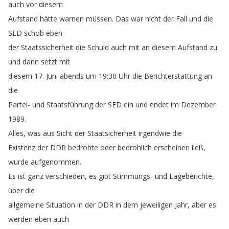
auch
vor
diesem
Aufstand
hätte
warnen
müssen
.
Das
war
nicht
der
Fall
und
die
SED
schob
eben
der
Staatssicherheit
die
Schuld
auch
mit
an
diesem
Aufstand
zu
und
dann
setzt
mit
diesem
17.
Juni
abends
um
19:30
Uhr
die
Berichterstattung
an
die
Partei-
und
Staatsführung
der
SED
ein
und
endet
im
Dezember
1989.
Alles
,
was
aus
Sicht
der
Staatsicherheit
irgendwie
die
Existenz
der
DDR
bedrohte
oder
bedrohlich
erscheinen
ließ
,
wurde
aufgenommen
.
Es
ist
ganz
verschieden
,
es
gibt
Stimmungs-
und
Lageberichte
,
über
die
allgemeine
Situation
in
der
DDR
in
dem
jeweiligen
Jahr
,
aber
es
werden
eben
auch