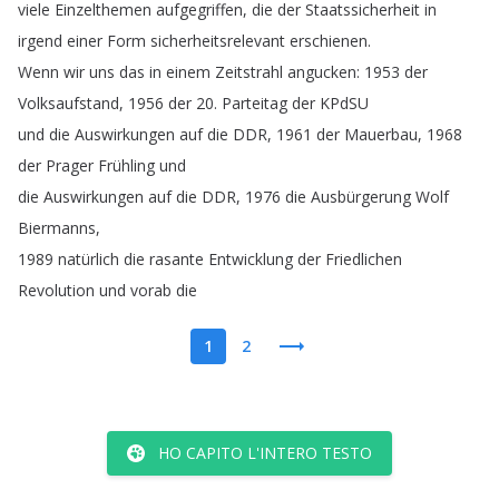
viele
Einzelthemen
aufgegriffen
,
die
der
Staatssicherheit
in
irgend
einer
Form
sicherheitsrelevant
erschienen
.
Wenn
wir
uns
das
in
einem
Zeitstrahl
angucken
: 1953
der
Volksaufstand
, 1956
der
20.
Parteitag
der
KPdSU
und
die
Auswirkungen
auf
die
DDR
, 1961
der
Mauerbau
, 1968
der
Prager
Frühling
und
die
Auswirkungen
auf
die
DDR
, 1976
die
Ausbürgerung
Wolf
Biermanns
,
1989
natürlich
die
rasante
Entwicklung
der
Friedlichen
Revolution
und
vorab
die
1
2
HO CAPITO L'INTERO TESTO