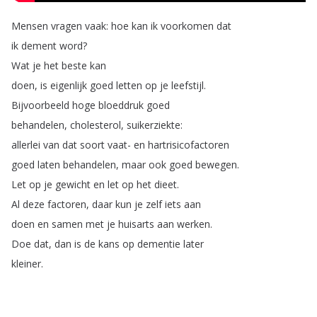
Mensen
vragen
vaak
:
hoe
kan
ik
voorkomen
dat
ik
dement
word
?
Wat
je
het
beste
kan
doen
,
is
eigenlijk
goed
letten
op
je
leefstijl
.
Bijvoorbeeld
hoge
bloeddruk
goed
behandelen
,
cholesterol
,
suikerziekte
:
allerlei
van
dat
soort
vaat-
en
hartrisicofactoren
goed
laten
behandelen
,
maar
ook
goed
bewegen
.
Let
op
je
gewicht
en
let
op
het
dieet
.
Al
deze
factoren
,
daar
kun
je
zelf
iets
aan
doen
en
samen
met
je
huisarts
aan
werken
.
Doe
dat
,
dan
is
de
kans
op
dementie
later
kleiner
.