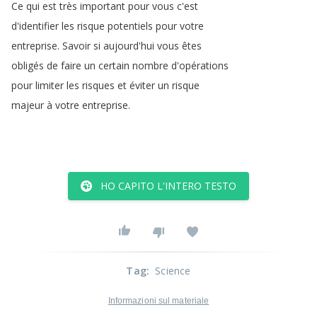
Ce
qui
est
très
important
pour
vous
c'est
d'identifier
les
risque
potentiels
pour
votre
entreprise
.
Savoir
si
aujourd'hui
vous
êtes
obligés
de
faire
un
certain
nombre
d'opérations
pour
limiter
les
risques
et
éviter
un
risque
majeur
à
votre
entreprise
.
HO CAPITO L'INTERO TESTO
Tag
:
Science
Informazioni sul materiale