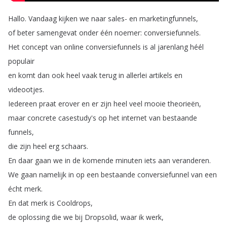
Hallo
.
Vandaag
kijken
we
naar
sales-
en
marketingfunnels
,
of
beter
samengevat
onder
één
noemer
:
conversiefunnels
.
Het
concept
van
online
conversiefunnels
is
al
jarenlang
héél
populair
en
komt
dan
ook
heel
vaak
terug
in
allerlei
artikels
en
videootjes
.
Iedereen
praat
erover
en
er
zijn
heel
veel
mooie
theorieën
,
maar
concrete
casestudy's
op
het
internet
van
bestaande
funnels
,
die
zijn
heel
erg
schaars
.
En
daar
gaan
we
in
de
komende
minuten
iets
aan
veranderen
.
We
gaan
namelijk
in
op
een
bestaande
conversiefunnel
van
een
écht
merk
.
En
dat
merk
is
Cooldrops
,
de
oplossing
die
we
bij
Dropsolid
,
waar
ik
werk
,