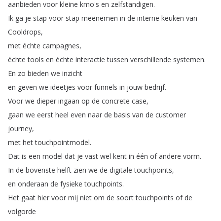
aanbieden
voor
kleine
kmo's
en
zelfstandigen
.
Ik
ga
je
stap
voor
stap
meenemen
in
de
interne
keuken
van
Cooldrops
,
met
échte
campagnes
,
échte
tools
en
échte
interactie
tussen
verschillende
systemen
.
En
zo
bieden
we
inzicht
en
geven
we
ideetjes
voor
funnels
in
jouw
bedrijf
.
Voor
we
dieper
ingaan
op
de
concrete
case
,
gaan
we
eerst
heel
even
naar
de
basis
van
de
customer
journey
,
met
het
touchpointmodel
.
Dat
is
een
model
dat
je
vast
wel
kent
in
één
of
andere
vorm
.
In
de
bovenste
helft
zien
we
de
digitale
touchpoints
,
en
onderaan
de
fysieke
touchpoints
.
Het
gaat
hier
voor
mij
niet
om
de
soort
touchpoints
of
de
volgorde