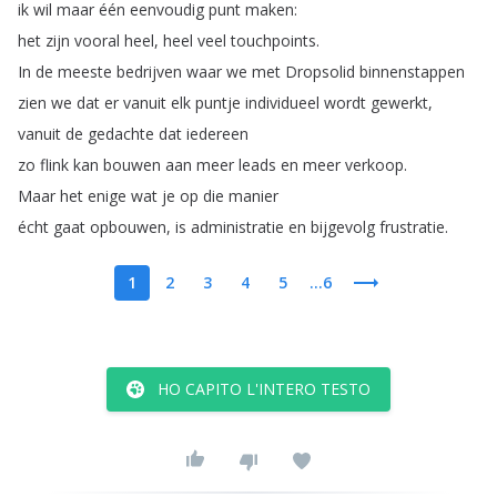
ik
wil
maar
één
eenvoudig
punt
maken
:
het
zijn
vooral
heel
,
heel
veel
touchpoints
.
In
de
meeste
bedrijven
waar
we
met
Dropsolid
binnenstappen
zien
we
dat
er
vanuit
elk
puntje
individueel
wordt
gewerkt
,
vanuit
de
gedachte
dat
iedereen
zo
flink
kan
bouwen
aan
meer
leads
en
meer
verkoop
.
Maar
het
enige
wat
je
op
die
manier
écht
gaat
opbouwen
,
is
administratie
en
bijgevolg
frustratie
.
1
2
3
4
5
...6
HO CAPITO L'INTERO TESTO