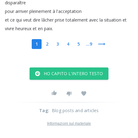
disparaître
pour
arriver
pleinement
à
l'acceptation
et
ce
qui
veut
dire
lâcher
prise
totalement
avec
la
situation
et
vivre
heureux
et
en
paix
.
1
2
3
4
5
...9
HO CAPITO L'INTERO TESTO
Tag
:
Blog posts and articles
Informazioni sul materiale