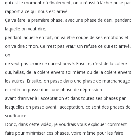
qui
est
le
moment
où
finalement
,
on
a
réussi
à
lâcher
prise
par
rapport
à
ce
qui
nous
est
arrivé
.
Ça
va
être
la
première
phase
,
avec
une
phase
de
déni
,
pendant
laquelle
on
veut
dire
,
pendant
laquelle
en
fait
,
on
va
être
coupé
de
ses
émotions
et
on
va
dire
: "
non
.
Ce
n'est
pas
vrai
.
"
On
refuse
ce
qui
est
arrivé
,
on
ne
veut
pas
croire
ce
qui
est
arrivé
.
Ensuite
,
c'est
de
la
colère
qui
,
hélas
,
de
la
colère
envers
soi
même
ou
de
la
colère
envers
les
autres
.
Ensuite
,
on
passe
dans
une
phase
de
marchandage
et
enfin
on
passe
dans
une
phase
de
dépression
avant
d'arriver
à
l'acceptation
et
dans
toutes
ses
phases
par
lesquelles
on
passe
avant
l'acceptation
,
ce
sont
des
phases
de
souffrance
.
Donc
,
dans
cette
vidéo
,
je
voudrais
vous
expliquer
comment
faire
pour
minimiser
ces
phases
,
voire
même
pour
les
faire