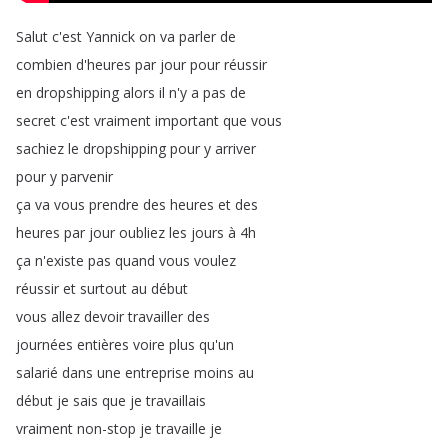
Salut
c'est
Yannick
on
va
parler
de
combien
d'heures
par
jour
pour
réussir
en
dropshipping
alors
il
n'y
a
pas
de
secret
c'est
vraiment
important
que
vous
sachiez
le
dropshipping
pour
y
arriver
pour
y
parvenir
ça
va
vous
prendre
des
heures
et
des
heures
par
jour
oubliez
les
jours
à
4h
ça
n'existe
pas
quand
vous
voulez
réussir
et
surtout
au
début
vous
allez
devoir
travailler
des
journées
entières
voire
plus
qu'un
salarié
dans
une
entreprise
moins
au
début
je
sais
que
je
travaillais
vraiment
non-stop
je
travaille
je