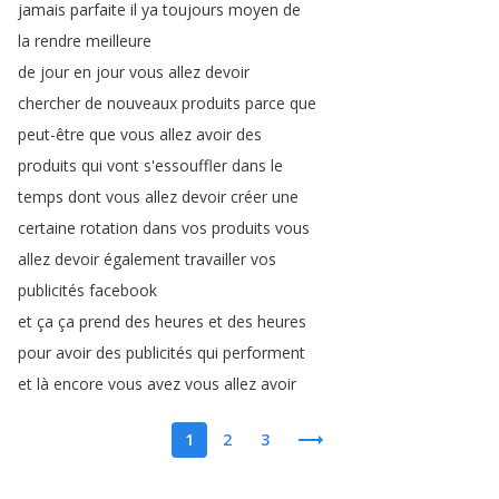
jamais
parfaite
il
ya
toujours
moyen
de
la
rendre
meilleure
de
jour
en
jour
vous
allez
devoir
chercher
de
nouveaux
produits
parce
que
peut-être
que
vous
allez
avoir
des
produits
qui
vont
s'essouffler
dans
le
temps
dont
vous
allez
devoir
créer
une
certaine
rotation
dans
vos
produits
vous
allez
devoir
également
travailler
vos
publicités
facebook
et
ça
ça
prend
des
heures
et
des
heures
pour
avoir
des
publicités
qui
performent
et
là
encore
vous
avez
vous
allez
avoir
1
2
3