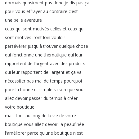
dormais
quasiment
pas
donc
je
dis
pas
ça
pour
vous
effrayer
au
contraire
c'est
une
belle
aventure
ceux
qui
sont
motivés
celles
et
ceux
qui
sont
motivés
iront
loin
vouloir
persévérer
jusqu'à
trouver
quelque
chose
qui
fonctionne
une
thématique
qui
leur
rapportent
de
l'argent
avec
des
produits
qui
leur
rapportent
de
l'argent
et
ça
va
nécessiter
pas
mal
de
temps
pourquoi
pour
la
bonne
et
simple
raison
que
vous
allez
devoir
passer
du
temps
à
créer
votre
boutique
mais
tout
au
long
de
la
vie
de
votre
boutique
vous
allez
devoir
l'a
peaufinée
l'améliorer
parce
qu'une
boutique
n'est