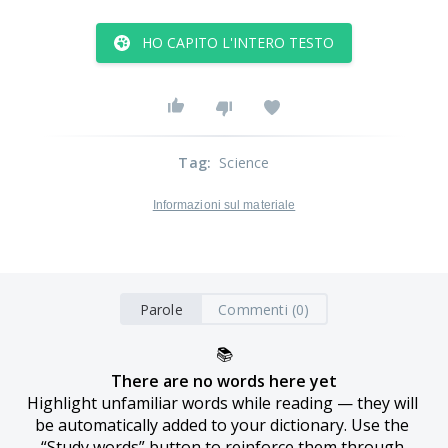
HO CAPITO L'INTERO TESTO
Tag
:
Science
Informazioni sul materiale
Parole
Commenti (0)
📚
There are no words here yet
Highlight unfamiliar words while reading — they will 
be automatically added to your dictionary. Use the 
“Study words” button to reinforce them through 