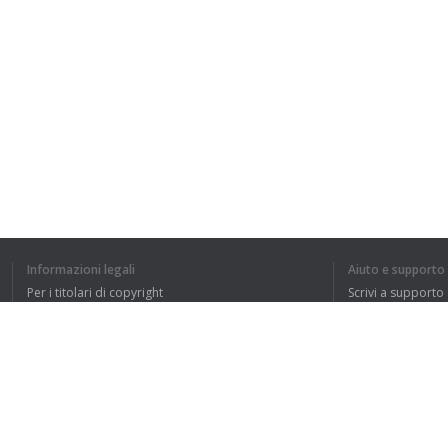
Informazioni legali
Aiuto e supporto
Per i titolari di copyright
Scrivi a supporto
La nostra politica sulla privacy
FAQ
Accordo con l'utente
Estensione del browser