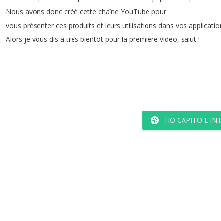
Nous
avons
donc
créé
cette
chaîne
YouTube
pour
vous
présenter
ces
produits
et
leurs
utilisations
dans
vos
applicatio
Alors
je
vous
dis
à
très
bientôt
pour
la
première
vidéo
,
salut
!
HO CAPITO L'IN