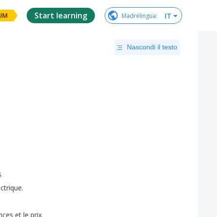
Start learning
IT
Madrelingua
:
UM
Nascondi il testo
s
ectrique
.
nces
et
le
prix
.