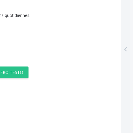
ns
quotidiennes
.
TERO TESTO