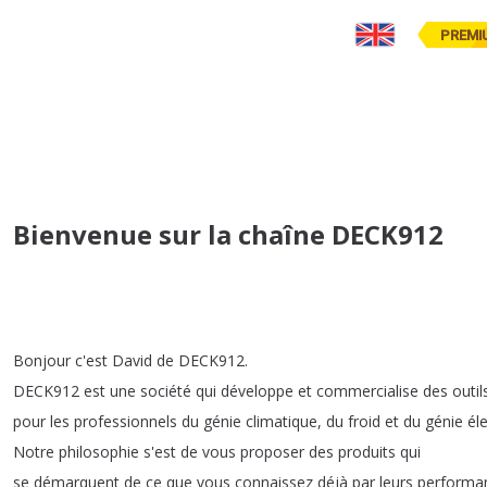
PREMI
Bienvenue sur la chaîne DECK912
Bonjour
c'est
David
de
DECK912.
DECK912
est
une
société
qui
développe
et
commercialise
des
outil
pour
les
professionnels
du
génie
climatique
,
du
froid
et
du
génie
él
Notre
philosophie
s'est
de
vous
proposer
des
produits
qui
se
démarquent
de
ce
que
vous
connaissez
déjà
par
leurs
performa