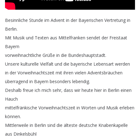
Besinnliche
Stunde
im
Advent
in
der
Bayerischen
Vertretung
in
Berlin
.
Mit
Musik
und
Texten
aus
Mittelfranken
sendet
der
Freistaat
Bayern
vorweihnachtliche
Grüße
in
die
Bundeshauptstadt
.
Unsere
kulturelle
Vielfalt
und
die
bayerische
Lebensart
werden
in
der
Vorweihnachtszeit
mit
ihren
vielen
Adventsbräuchen
überragend
in
Bayern
besonders
lebendig
.
Deshalb
freue
ich
mich
sehr
,
dass
wir
heute
hier
in
Berlin
einen
Hauch
mittelfränkische
Vorweihnachtszeit
in
Worten
und
Musik
erleben
können
.
Mittlerweile
in
Berlin
sind
die
älteste
deutsche
Knabenkapelle
aus
Dinkelsbühl