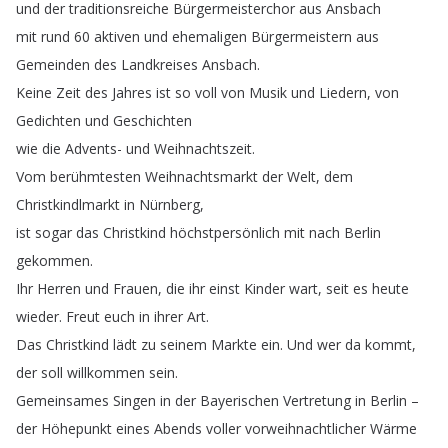
und
der
traditionsreiche
Bürgermeisterchor
aus
Ansbach
mit
rund
60
aktiven
und
ehemaligen
Bürgermeistern
aus
Gemeinden
des
Landkreises
Ansbach
.
Keine
Zeit
des
Jahres
ist
so
voll
von
Musik
und
Liedern
,
von
Gedichten
und
Geschichten
wie
die
Advents-
und
Weihnachtszeit
.
Vom
berühmtesten
Weihnachtsmarkt
der
Welt
,
dem
Christkindlmarkt
in
Nürnberg
,
ist
sogar
das
Christkind
höchstpersönlich
mit
nach
Berlin
gekommen
.
Ihr
Herren
und
Frauen
,
die
ihr
einst
Kinder
wart
,
seit
es
heute
wieder
.
Freut
euch
in
ihrer
Art
.
Das
Christkind
lädt
zu
seinem
Markte
ein
.
Und
wer
da
kommt
,
der
soll
willkommen
sein
.
Gemeinsames
Singen
in
der
Bayerischen
Vertretung
in
Berlin
–
der
Höhepunkt
eines
Abends
voller
vorweihnachtlicher
Wärme