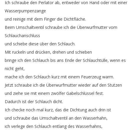
Ich
schraube
den
Perlator
ab
,
entweder
von
Hand
oder
mit
einer
Wasserpumpenzange
und
reinige
mit
dem
Finger
die
Dichtfläche
.
Beim
Umschaltventil
schraube
ich
die
Überwurfmutter
vom
Schlauchanschluss
und
schiebe
diese
über
den
Schlauch
.
Mit
ruckeln
und
drücken
,
drehen
und
schieben
bringe
ich
den
Schlauch
bis
ans
Ende
der
Schlauchtülle
,
wenn
es
nicht
geht
,
mache
ich
den
Schlauch
kurz
mit
einem
Feuerzeug
warm
.
Jetzt
schraube
ich
die
Überwurfmutter
wieder
auf
den
Stutzen
und
ziehe
sie
mit
einem
zwölfer
Gabelschlüssel
fest
.
Dadurch
ist
der
Schlauch
dicht
.
Ich
checke
noch
mal
kurz
,
das
die
Dichtung
auch
drin
ist
und
schraube
das
Umschaltventil
an
den
Wasserhahn
,
ich
verlege
den
Schlauch
entlang
des
Wasserhahns
,