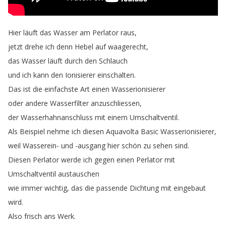
Hier
läuft
das
Wasser
am
Perlator
raus
,
jetzt
drehe
ich
denn
Hebel
auf
waagerecht
,
das
Wasser
läuft
durch
den
Schlauch
und
ich
kann
den
Ionisierer
einschalten
.
Das
ist
die
einfachste
Art
einen
Wasserionisierer
oder
andere
Wasserfilter
anzuschliessen
,
der
Wasserhahnanschluss
mit
einem
Umschaltventil
.
Als
Beispiel
nehme
ich
diesen
Aquavolta
Basic
Wasserionisierer
,
weil
Wasserein-
und
-ausgang
hier
schön
zu
sehen
sind
.
Diesen
Perlator
werde
ich
gegen
einen
Perlator
mit
Umschaltventil
austauschen
wie
immer
wichtig
,
das
die
passende
Dichtung
mit
eingebaut
wird
.
Also
frisch
ans
Werk
.