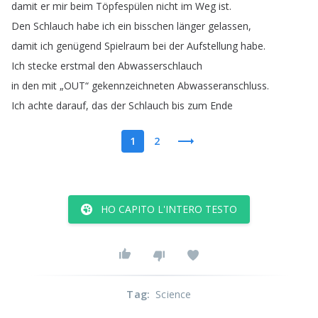
damit
er
mir
beim
Töpfespülen
nicht
im
Weg
ist
.
Den
Schlauch
habe
ich
ein
bisschen
länger
gelassen
,
damit
ich
genügend
Spielraum
bei
der
Aufstellung
habe
.
Ich
stecke
erstmal
den
Abwasserschlauch
in
den
mit
„
OUT
“
gekennzeichneten
Abwasseranschluss
.
Ich
achte
darauf
,
das
der
Schlauch
bis
zum
Ende
1
2
HO CAPITO L'INTERO TESTO
Tag
:
Science