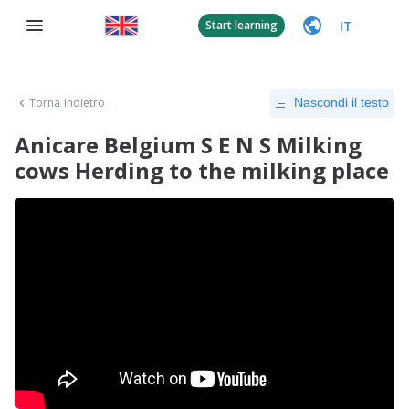
IT
Start learning
Torna indietro
Nascondi il testo
Anicare Belgium S E N S Milking
cows Herding to the milking place