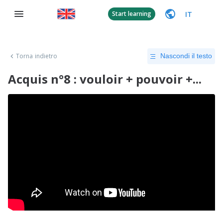
IT
Start learning
Torna indietro
Nascondi il testo
Acquis n°8 : vouloir + pouvoir +...