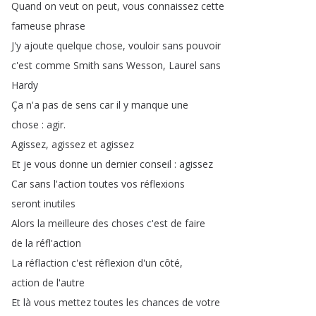
Quand
on
veut
on
peut
,
vous
connaissez
cette
fameuse
phrase
J'y
ajoute
quelque
chose
,
vouloir
sans
pouvoir
c'est
comme
Smith
sans
Wesson
,
Laurel
sans
Hardy
Ça
n'a
pas
de
sens
car
il
y
manque
une
chose
:
agir
.
Agissez
,
agissez
et
agissez
Et
je
vous
donne
un
dernier
conseil
:
agissez
Car
sans
l'action
toutes
vos
réflexions
seront
inutiles
Alors
la
meilleure
des
choses
c'est
de
faire
de
la
réfl'action
La
réflaction
c'est
réflexion
d'un
côté
,
action
de
l'autre
Et
là
vous
mettez
toutes
les
chances
de
votre