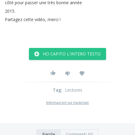
côté
pour
passer
une
très
bonne
année
2015.
Partagez
cette
vidéo
,
merci
!
HO CAPITO L'INTERO TESTO
Tag
:
Lectures
Informazioni sul materiale
Parole
Commenti (0)