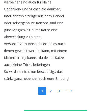
Vierbeiner
sind
auch
für
kleine
Gedanken-
und
Suchspiele
dankbar
,
Intelligenzspielzeuge
aus
dem
Handel
oder
selbstgebaute
Kartons
sind
eine
gute
Möglichkeit
eurer
Katze
eine
Abwechslung
zu
bieten
.
Versteckt
zum
Beispiel
Leckerlies
nach
denen
gewühlt
werden
kann
,
mit
einem
Klickertraining
kannst
du
deiner
Katze
auch
kleine
Tricks
beibringen
.
So
wird
sie
nicht
nur
beschäftigt
,
das
stärkt
ganz
nebenbei
auch
eure
Bindung
!
1
2
3