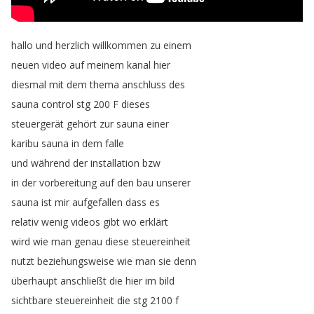
hallo
und
herzlich
willkommen
zu
einem
neuen
video
auf
meinem
kanal
hier
diesmal
mit
dem
thema
anschluss
des
sauna
control
stg
200
F
dieses
steuergerät
gehört
zur
sauna
einer
karibu
sauna
in
dem
falle
und
während
der
installation
bzw
in
der
vorbereitung
auf
den
bau
unserer
sauna
ist
mir
aufgefallen
dass
es
relativ
wenig
videos
gibt
wo
erklärt
wird
wie
man
genau
diese
steuereinheit
nutzt
beziehungsweise
wie
man
sie
denn
überhaupt
anschließt
die
hier
im
bild
sichtbare
steuereinheit
die
stg
2100
f