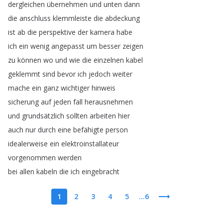
dergleichen
übernehmen
und
unten
dann
die
anschluss
klemmleiste
die
abdeckung
ist
ab
die
perspektive
der
kamera
habe
ich
ein
wenig
angepasst
um
besser
zeigen
zu
können
wo
und
wie
die
einzelnen
kabel
geklemmt
sind
bevor
ich
jedoch
weiter
mache
ein
ganz
wichtiger
hinweis
sicherung
auf
jeden
fall
herausnehmen
und
grundsätzlich
sollten
arbeiten
hier
auch
nur
durch
eine
befähigte
person
idealerweise
ein
elektroinstallateur
vorgenommen
werden
bei
allen
kabeln
die
ich
eingebracht
1
2
3
4
5
...6