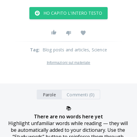
HO CAPITO L'INTERO TESTO
Tag
:
Blog posts and articles
, Science
Informazioni sul materiale
Parole
Commenti (0)
📚
There are no words here yet
Highlight unfamiliar words while reading — they will 
be automatically added to your dictionary. Use the 
“Study words” button to reinforce them through 