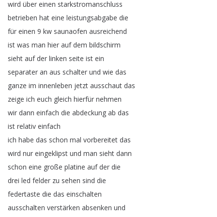
wird
über
einen
starkstromanschluss
betrieben
hat
eine
leistungsabgabe
die
für
einen
9
kw
saunaofen
ausreichend
ist
was
man
hier
auf
dem
bildschirm
sieht
auf
der
linken
seite
ist
ein
separater
an
aus
schalter
und
wie
das
ganze
im
innenleben
jetzt
ausschaut
das
zeige
ich
euch
gleich
hierfür
nehmen
wir
dann
einfach
die
abdeckung
ab
das
ist
relativ
einfach
ich
habe
das
schon
mal
vorbereitet
das
wird
nur
eingeklipst
und
man
sieht
dann
schon
eine
große
platine
auf
der
die
drei
led
felder
zu
sehen
sind
die
federtaste
die
das
einschalten
ausschalten
verstärken
absenken
und