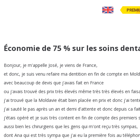
PREMI
Économie de 75 % sur les soins dent
Bonjour
,
je
m'appelle
José
,
je
viens
de
France
,
et
donc
,
je
suis
venu
refaire
ma
dentition
en
fin
de
compte
en
Mold
avec
beaucoup
de
devis
que
j'avais
fait
en
France
ou
j'avais
trouvé
des
prix
très
élevés
même
très
très
élevés
en
fais
j'ai
trouvé
que
la
Moldavie
était
bien
placée
en
prix
et
donc
j'ai
tent
j'ai
sauté
le
pas
après
un
an
et
demi
d'attente
et
donc
depuis
ca
fai
j'étais
opéré
et
je
suis
très
content
en
fin
de
compte
des
premiers
aussi
bien
les
chirurgiens
que
les
gens
qui
m'ont
reçu
très
sympas
,
dont
Ana
qui
est
très
sympa
que
j'ai
eu
la
première
fois
au
télépho