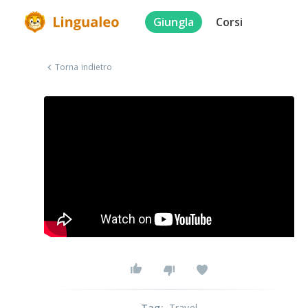
Giungla
Corsi
Torna indietro
Tag
:
Travel