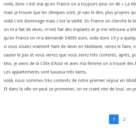
voilà
,
donc
c'est
vrai
qu'en
France
on
a
toujours
peur
on
dit
«
La
Mo
mais
je
trouve
que
les
cliniques
sont
,
je
vais
le
dire
,
plus
propres
qu
voilà
c'est
dommage
mais
c'est
la
vérité
.
En
France
on
cherche
le
b
on
m'a
fait
de
devis
,
m'ont
fait
des
implants
et
je
me
retrouve
a
80
qu'en
France
on
m'a
demandé
34000
euro
,
voila
donc
s'il
y
a
quelq
si
vous
voulez
vraiment
faire
de
devis
en
Moldavie
,
venez
le
faire
,
n
sauter
le
pas
et
vous
verrez
que
vous
serez
très
contents
,
après
,
p
Moi
,
je
viens
de
la
Côte
d'Azur
et
avec
ma
femme
on
a
trouvé
des
Les
appartements
sont
luxueux
très
biens
,
voilà
,
nous
sommes
très
contents
de
notre
premier
séjour
en
Mold
Et
dans
la
ville
on
peut
se
promener
,
on
ne
craint
rien
de
tout
,
on
p
1
2