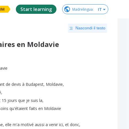
Start learning
IT
Madrelingua
:
UM
Nascondi il testo
aires en Moldavie
avie
ant
de
devis
à
Budapest
,
Moldavie
,
é
,
t
15
jours
que
je
suis
la
,
soins
qu'étaient
faits
en
Moldavie
ne
,
elle
m'a
motivé
aussi
a
venir
ici
,
et
donc
,