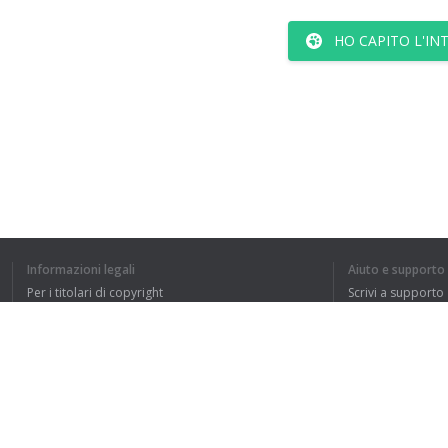
HO CAPITO L'IN
Informazioni legali
Aiuto e supporto
Per i titolari di copyright
Scrivi a supporto
La nostra politica sulla privacy
FAQ
Accordo con l'utente
Estensione del browser