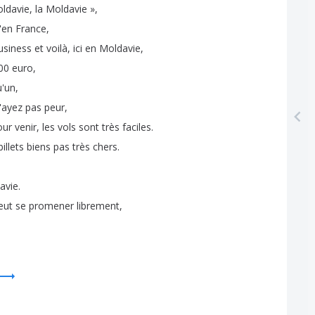
ldavie
,
la
Moldavie
»
,
'en
France
,
usiness
et
voilà
,
ici
en
Moldavie
,
00
euro
,
u'un
,
'ayez
pas
peur
,
our
venir
,
les
vols
sont
très
faciles
.
billets
biens
pas
très
chers
.
avie
.
eut
se
promener
librement
,