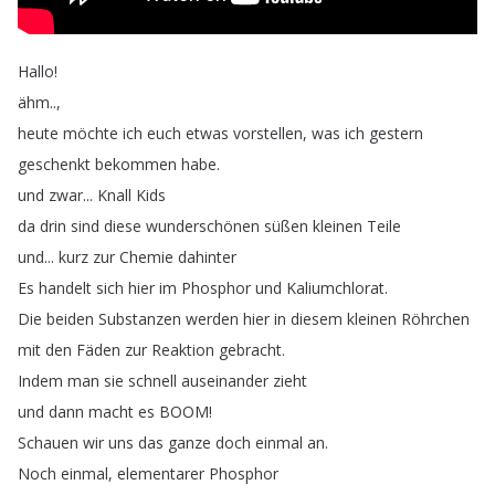
Hallo
!
ähm
..,
heute
möchte
ich
euch
etwas
vorstellen
,
was
ich
gestern
geschenkt
bekommen
habe
.
und
zwar
...
Knall
Kids
da
drin
sind
diese
wunderschönen
süßen
kleinen
Teile
und
...
kurz
zur
Chemie
dahinter
Es
handelt
sich
hier
im
Phosphor
und
Kaliumchlorat
.
Die
beiden
Substanzen
werden
hier
in
diesem
kleinen
Röhrchen
mit
den
Fäden
zur
Reaktion
gebracht
.
Indem
man
sie
schnell
auseinander
zieht
und
dann
macht
es
BOOM
!
Schauen
wir
uns
das
ganze
doch
einmal
an
.
Noch
einmal
,
elementarer
Phosphor