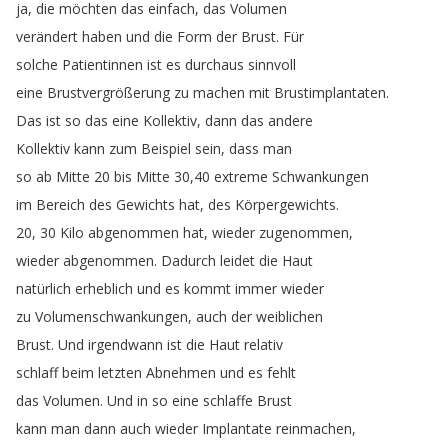
ja
,
die
möchten
das
einfach
,
das
Volumen
verändert
haben
und
die
Form
der
Brust
.
Für
solche
Patientinnen
ist
es
durchaus
sinnvoll
eine
Brustvergrößerung
zu
machen
mit
Brustimplantaten
.
Das
ist
so
das
eine
Kollektiv
,
dann
das
andere
Kollektiv
kann
zum
Beispiel
sein
,
dass
man
so
ab
Mitte
20
bis
Mitte
30,40
extreme
Schwankungen
im
Bereich
des
Gewichts
hat
,
des
Körpergewichts
.
20, 30
Kilo
abgenommen
hat
,
wieder
zugenommen
,
wieder
abgenommen
.
Dadurch
leidet
die
Haut
natürlich
erheblich
und
es
kommt
immer
wieder
zu
Volumenschwankungen
,
auch
der
weiblichen
Brust
.
Und
irgendwann
ist
die
Haut
relativ
schlaff
beim
letzten
Abnehmen
und
es
fehlt
das
Volumen
.
Und
in
so
eine
schlaffe
Brust
kann
man
dann
auch
wieder
Implantate
reinmachen
,