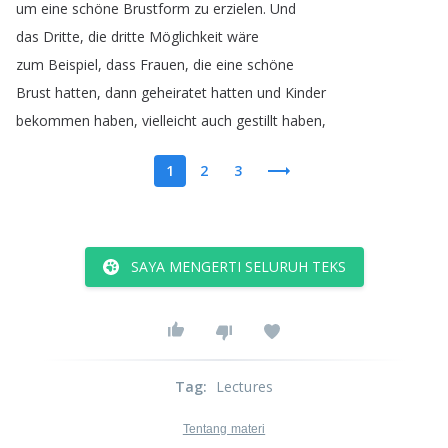
um
eine
schöne
Brustform
zu
erzielen
.
Und
das
Dritte
,
die
dritte
Möglichkeit
wäre
zum
Beispiel
,
dass
Frauen
,
die
eine
schöne
Brust
hatten
,
dann
geheiratet
hatten
und
Kinder
bekommen
haben
,
vielleicht
auch
gestillt
haben
,
1
2
3
SAYA MENGERTI SELURUH TEKS
Tag
:
Lectures
Tentang materi