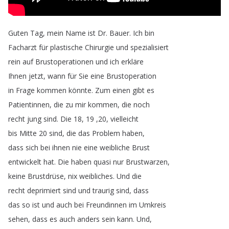
Guten
Tag
,
mein
Name
ist
Dr
.
Bauer
.
Ich
bin
Facharzt
für
plastische
Chirurgie
und
spezialisiert
rein
auf
Brustoperationen
und
ich
erkläre
Ihnen
jetzt
,
wann
für
Sie
eine
Brustoperation
in
Frage
kommen
könnte
.
Zum
einen
gibt
es
Patientinnen
,
die
zu
mir
kommen
,
die
noch
recht
jung
sind
.
Die
18, 19 ,20,
vielleicht
bis
Mitte
20
sind
,
die
das
Problem
haben
,
dass
sich
bei
ihnen
nie
eine
weibliche
Brust
entwickelt
hat
.
Die
haben
quasi
nur
Brustwarzen
,
keine
Brustdrüse
,
nix
weibliches
.
Und
die
recht
deprimiert
sind
und
traurig
sind
,
dass
das
so
ist
und
auch
bei
Freundinnen
im
Umkreis
sehen
,
dass
es
auch
anders
sein
kann
.
Und
,