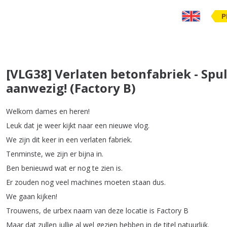
P
[VLG38] Verlaten betonfabriek - Spu
aanwezig! (Factory B)
Welkom
dames
en
heren
!
Leuk
dat
je
weer
kijkt
naar
een
nieuwe
vlog
.
We
zijn
dit
keer
in
een
verlaten
fabriek
.
Tenminste
,
we
zijn
er
bijna
in
.
Ben
benieuwd
wat
er
nog
te
zien
is
.
Er
zouden
nog
veel
machines
moeten
staan
dus
.
We
gaan
kijken
!
Trouwens
,
de
urbex
naam
van
deze
locatie
is
Factory
B
Maar
dat
zullen
jullie
al
wel
gezien
hebben
in
de
titel
natuurlijk
.