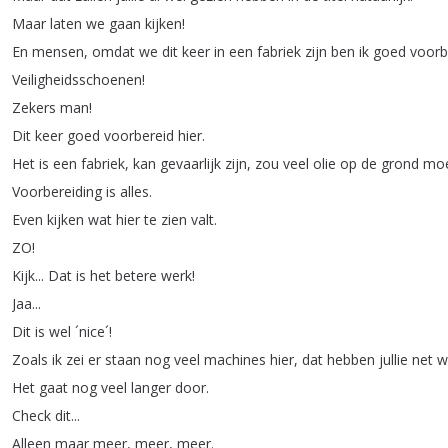
Maar
laten
we
gaan
kijken
!
En
mensen
,
omdat
we
dit
keer
in
een
fabriek
zijn
ben
ik
goed
voorb
Veiligheidsschoenen
!
Zekers
man
!
Dit
keer
goed
voorbereid
hier
.
Het
is
een
fabriek
,
kan
gevaarlijk
zijn
,
zou
veel
olie
op
de
grond
mo
Voorbereiding
is
alles
.
Even
kijken
wat
hier
te
zien
valt
.
ZO
!
Kijk
...
Dat
is
het
betere
werk
!
Jaa
...
Dit
is
wel
´nice´
!
Zoals
ik
zei
er
staan
nog
veel
machines
hier
,
dat
hebben
jullie
net
w
Het
gaat
nog
veel
langer
door
.
Check
dit
...
Alleen
maar
meer
,
meer
,
meer
.