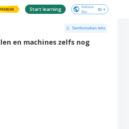
Bahasa

Start learning
ID
REMIUM
ibu
:
Sembunyikan teks
llen en machines zelfs nog