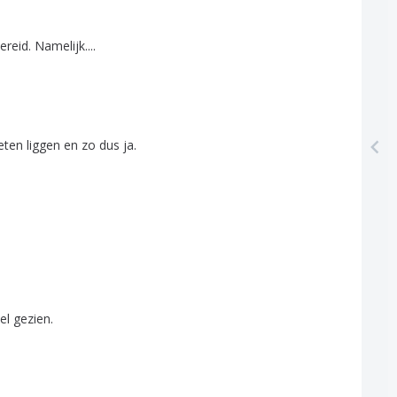
ereid
.
Namelijk
....
eten
liggen
en
zo
dus
ja
.
el
gezien
.