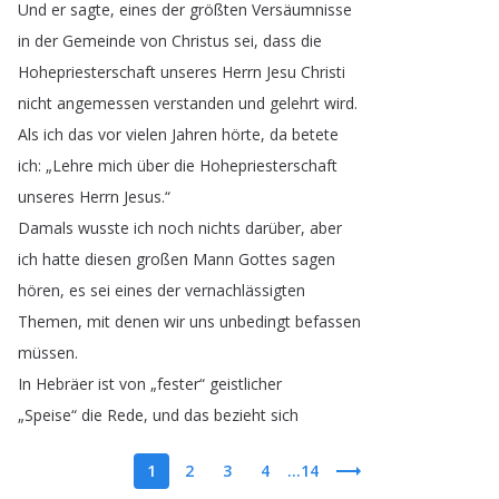
Und
er
sagte
,
eines
der
größten
Versäumnisse
in
der
Gemeinde
von
Christus
sei
,
dass
die
Hohepriesterschaft
unseres
Herrn
Jesu
Christi
nicht
angemessen
verstanden
und
gelehrt
wird
.
Als
ich
das
vor
vielen
Jahren
hörte
,
da
betete
ich
: „
Lehre
mich
über
die
Hohepriesterschaft
unseres
Herrn
Jesus
.“
Damals
wusste
ich
noch
nichts
darüber
,
aber
ich
hatte
diesen
großen
Mann
Gottes
sagen
hören
,
es
sei
eines
der
vernachlässigten
Themen
,
mit
denen
wir
uns
unbedingt
befassen
müssen
.
In
Hebräer
ist
von
„
fester
“
geistlicher
„
Speise
“
die
Rede
,
und
das
bezieht
sich
1
2
3
4
...14