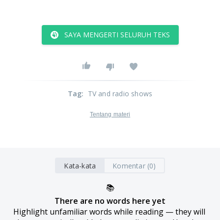
SAYA MENGERTI SELURUH TEKS
Tag
:
TV and radio shows
Tentang materi
Kata-kata
Komentar (0)
📚
There are no words here yet
Highlight unfamiliar words while reading — they will 