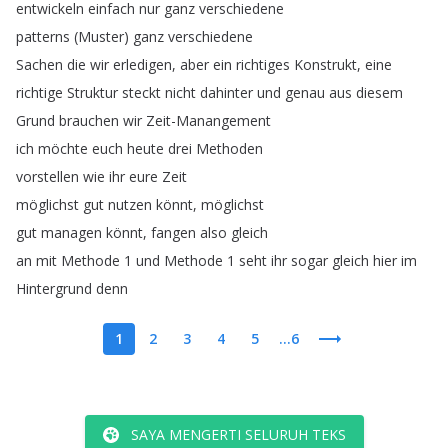
entwickeln
einfach
nur
ganz
verschiedene
patterns
(
Muster
)
ganz
verschiedene
Sachen
die
wir
erledigen
,
aber
ein
richtiges
Konstrukt
,
eine
richtige
Struktur
steckt
nicht
dahinter
und
genau
aus
diesem
Grund
brauchen
wir
Zeit-Manangement
ich
möchte
euch
heute
drei
Methoden
vorstellen
wie
ihr
eure
Zeit
möglichst
gut
nutzen
könnt
,
möglichst
gut
managen
könnt
,
fangen
also
gleich
an
mit
Methode
1
und
Methode
1
seht
ihr
sogar
gleich
hier
im
Hintergrund
denn
1
2
3
4
5
...6
SAYA MENGERTI SELURUH TEKS