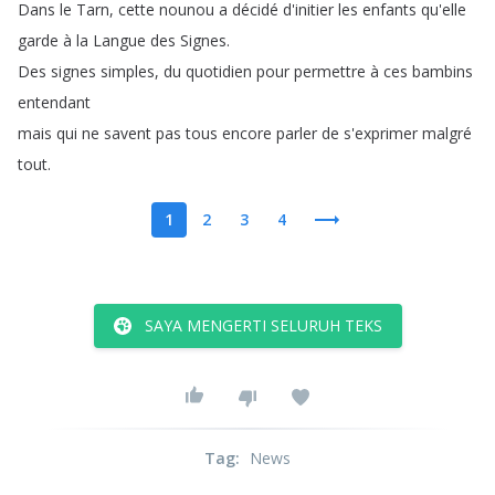
Dans
le
Tarn
,
cette
nounou
a
décidé
d'initier
les
enfants
qu'elle
garde
à
la
Langue
des
Signes
.
Des
signes
simples
,
du
quotidien
pour
permettre
à
ces
bambins
entendant
mais
qui
ne
savent
pas
tous
encore
parler
de
s'exprimer
malgré
tout
.
1
2
3
4
SAYA MENGERTI SELURUH TEKS
Tag
:
News