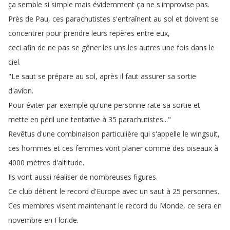
ça
semble
si
simple
mais
évidemment
ça
ne
s'improvise
pas
.
Près
de
Pau
,
ces
parachutistes
s'entraînent
au
sol
et
doivent
se
concentrer
pour
prendre
leurs
repères
entre
eux
,
ceci
afin
de
ne
pas
se
gêner
les
uns
les
autres
une
fois
dans
le
ciel
.
"
Le
saut
se
prépare
au
sol
,
après
il
faut
assurer
sa
sortie
d'avion
.
Pour
éviter
par
exemple
qu'une
personne
rate
sa
sortie
et
mette
en
péril
une
tentative
à
35
parachutistes
..."
Revêtus
d'une
combinaison
particulière
qui
s'appelle
le
wingsuit
,
ces
hommes
et
ces
femmes
vont
planer
comme
des
oiseaux
à
4000
mètres
d'altitude
.
Ils
vont
aussi
réaliser
de
nombreuses
figures
.
Ce
club
détient
le
record
d'Europe
avec
un
saut
à
25
personnes
.
Ces
membres
visent
maintenant
le
record
du
Monde
,
ce
sera
en
novembre
en
Floride
.