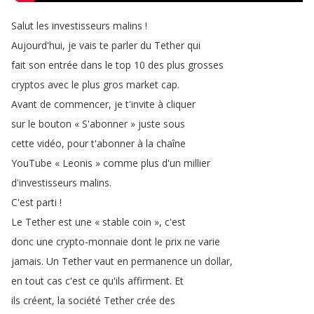
Salut
les
investisseurs
malins
!
Aujourd'hui
,
je
vais
te
parler
du
Tether
qui
fait
son
entrée
dans
le
top
10
des
plus
grosses
cryptos
avec
le
plus
gros
market
cap
.
Avant
de
commencer
,
je
t'invite
à
cliquer
sur
le
bouton
« S'abonner »
juste
sous
cette
vidéo
,
pour
t'abonner
à
la
chaîne
YouTube
« Leonis »
comme
plus
d'un
millier
d'investisseurs
malins
.
C'est
parti
!
Le
Tether
est
une
« stable
coin »
,
c'est
donc
une
crypto-monnaie
dont
le
prix
ne
varie
jamais
.
Un
Tether
vaut
en
permanence
un
dollar
,
en
tout
cas
c'est
ce
qu'ils
affirment
.
Et
ils
créent
,
la
société
Tether
crée
des