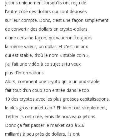
jetons
uniquement
lorsqu'ils
ont
reçu
de
l'autre
côté
des
dollars
qui
sont
déposés
sur
leur
compte
.
Donc
,
c'est
une
façon
simplement
de
convertir
des
dollars
en
crypto-dollars
,
d'une
certaine
façon
,
qui
vaudront
toujours
la
même
valeur
,
un
dollar
.
Et
c'est
un
prix
qui
est
stable
,
d'où
le
nom
« stable
coin »
,
j'ai
fait
une
vidéo
à
ce
sujet
si
tu
veux
plus
d'informations
.
Alors
,
comment
une
crypto
qui
a
un
prix
stable
fait
tout
d'un
coup
son
entrée
dans
le
top
10
des
cryptos
avec
les
plus
grosses
capitalisations
,
le
plus
gros
market
cap
?
Eh
bien
tout
simplement
,
Tether
ils
ont
créé
,
émis
de
nouveaux
jetons
.
Donc
ça
fait
passer
le
market
cap
à
2,6
milliards
à
peu
près
de
dollars
,
ils
ont