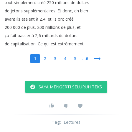
tout
simplement
créé
250
millions
de
dollars
de
jetons
supplémentaires
.
Et
donc
,
eh
bien
avant
ils
étaient
à
2,4,
et
ils
ont
créé
200 000
de
plus
, 200
millions
de
plus
,
et
ça
fait
passer
à
2,6
milliards
de
dollars
de
capitalisation
.
Ce
qui
est
extrêmement
1
2
3
4
5
...6
SAYA MENGERTI SELURUH TEKS
Tag
:
Lectures