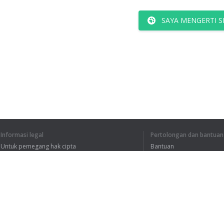
SAYA MENGERTI S
Informasi legal
Pertolongan dan bantuan
Untuk pemegang hak cipta
Bantuan
Kebijakan Privasi
FAQ
Terms of Use
Ekstensi peramban