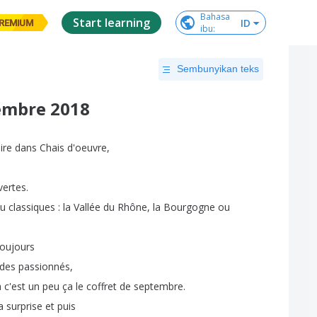
Bahasa

Start learning
ID
REMIUM
ibu
:
Sembunyikan teks
tembre 2018
ire
dans
Chais
d'oeuvre
,
vertes
.
u
classiques
:
la
Vallée
du
Rhône
,
la
Bourgogne
ou
toujours
des
passionnés
,
à
c'est
un
peu
ça
le
coffret
de
septembre
.
a
surprise
et
puis