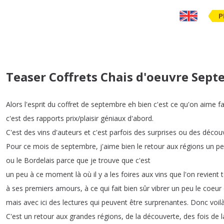
P
Teaser Coffrets Chais d'oeuvre Sep
Alors
l'esprit
du
coffret
de
septembre
eh
bien
c'est
ce
qu'on
aime
fa
c'est
des
rapports
prix
/
plaisir
géniaux
d'abord
.
C'est
des
vins
d'auteurs
et
c'est
parfois
des
surprises
ou
des
décou
Pour
ce
mois
de
septembre
,
j'aime
bien
le
retour
aux
régions
un
pe
ou
le
Bordelais
parce
que
je
trouve
que
c'est
un
peu
à
ce
moment
là
où
il
y
a
les
foires
aux
vins
que
l'on
revient
à
ses
premiers
amours
,
à
ce
qui
fait
bien
sûr
vibrer
un
peu
le
coeur
mais
avec
ici
des
lectures
qui
peuvent
être
surprenantes
.
Donc
voil
C'est
un
retour
aux
grandes
régions
,
de
la
découverte
,
des
fois
de
l