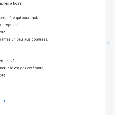
aciles
à
boire
.
propriété
qui
pour
moi
,
t
proposer
.
oite
,
trames
un
peu
plus
poudrées
.
ette
cuvée
.
ner
,
elle
est
pas
entêtante
,
ote
,