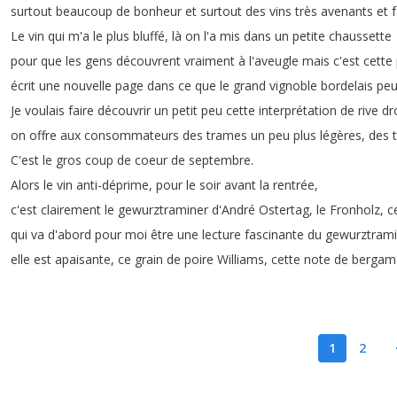
surtout
beaucoup
de
bonheur
et
surtout
des
vins
très
avenants
et
f
Le
vin
qui
m'a
le
plus
bluffé
,
là
on
l'a
mis
dans
un
petite
chaussette
pour
que
les
gens
découvrent
vraiment
à
l'aveugle
mais
c'est
cette
écrit
une
nouvelle
page
dans
ce
que
le
grand
vignoble
bordelais
peu
Je
voulais
faire
découvrir
un
petit
peu
cette
interprétation
de
rive
dr
on
offre
aux
consommateurs
des
trames
un
peu
plus
légères
,
des
C'est
le
gros
coup
de
coeur
de
septembre
.
Alors
le
vin
anti-déprime
,
pour
le
soir
avant
la
rentrée
,
c'est
clairement
le
gewurztraminer
d'André
Ostertag
,
le
Fronholz
,
c
qui
va
d'abord
pour
moi
être
une
lecture
fascinante
du
gewurztrami
elle
est
apaisante
,
ce
grain
de
poire
Williams
,
cette
note
de
bergam
1
2