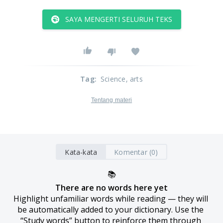
SAYA MENGERTI SELURUH TEKS
Tag
:
Science
, arts
Tentang materi
Kata-kata
Komentar (0)
📚
There are no words here yet
Highlight unfamiliar words while reading — they will 
be automatically added to your dictionary. Use the 
“Study words” button to reinforce them through 