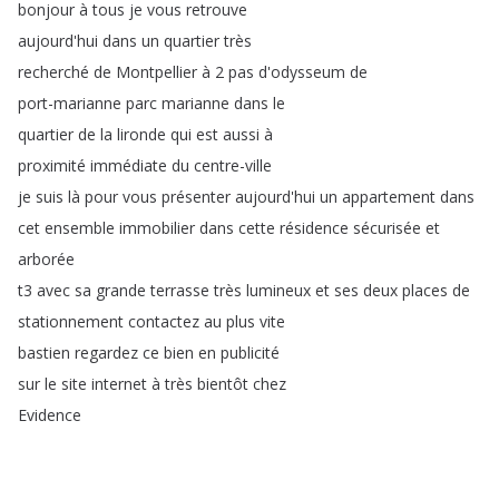
bonjour
à
tous
je
vous
retrouve
aujourd'hui
dans
un
quartier
très
recherché
de
Montpellier
à
2
pas
d'odysseum
de
port-marianne
parc
marianne
dans
le
quartier
de
la
lironde
qui
est
aussi
à
proximité
immédiate
du
centre-ville
je
suis
là
pour
vous
présenter
aujourd'hui
un
appartement
dans
cet
ensemble
immobilier
dans
cette
résidence
sécurisée
et
arborée
t3
avec
sa
grande
terrasse
très
lumineux
et
ses
deux
places
de
stationnement
contactez
au
plus
vite
bastien
regardez
ce
bien
en
publicité
sur
le
site
internet
à
très
bientôt
chez
Evidence