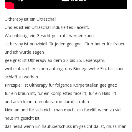
Ultherapy
ist
ein
Ultraschall
Und
es
ist
ein
Ultraschall
induziertes
Facelift
.
Wo
unblutig
,
ein
Gesicht
gestrafft
werden
kann
Ultherapy
ist
prinzipiell
für
jeden
geeignet
für
männer
für
frauen
und
ich
würde
sagen
geeignet
ist
Ultherapy
ab
dem
30.
bis
35.
Lebensjahr
.
weil
einfach
hier
schon
anfängt
das
Bindegewebe
Ein
,
bisschen
schlaff
zu
werben
Prinzipiell
ist
Ultherapy
für
folgende
Körperstellen
geeignet
:
für
ein
braun-lift
,
für
ein
komplettes
facelift
,
für
ein
Hals-lift
und
auch
kann
man
oberarme
damit
strafen
Nein
an
und
für
sich
nicht
man
macht
ein
facelift
wenn
zu
viel
haut
im
gesicht
ist
.
das
heißt
wenn
Ein
hautüberschuss
im
gesicht
da
ist
,
muss
man