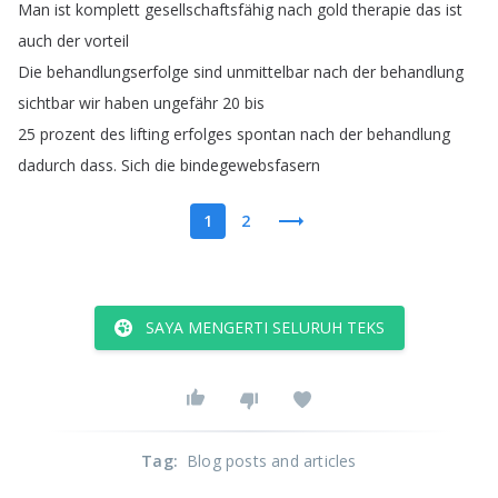
Man
ist
komplett
gesellschaftsfähig
nach
gold
therapie
das
ist
auch
der
vorteil
Die
behandlungserfolge
sind
unmittelbar
nach
der
behandlung
sichtbar
wir
haben
ungefähr
20
bis
25
prozent
des
lifting
erfolges
spontan
nach
der
behandlung
dadurch
dass
.
Sich
die
bindegewebsfasern
1
2
SAYA MENGERTI SELURUH TEKS
Tag
:
Blog posts and articles