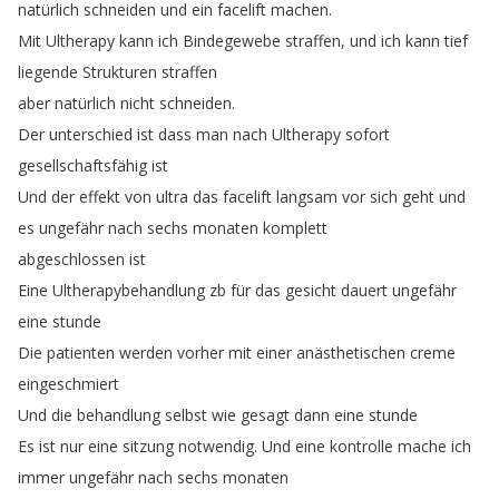
natürlich
schneiden
und
ein
facelift
machen
.
Mit
Ultherapy
kann
ich
Bindegewebe
straffen
,
und
ich
kann
tief
liegende
Strukturen
straffen
aber
natürlich
nicht
schneiden
.
Der
unterschied
ist
dass
man
nach
Ultherapy
sofort
gesellschaftsfähig
ist
Und
der
effekt
von
ultra
das
facelift
langsam
vor
sich
geht
und
es
ungefähr
nach
sechs
monaten
komplett
abgeschlossen
ist
Eine
Ultherapybehandlung
zb
für
das
gesicht
dauert
ungefähr
eine
stunde
Die
patienten
werden
vorher
mit
einer
anästhetischen
creme
eingeschmiert
Und
die
behandlung
selbst
wie
gesagt
dann
eine
stunde
Es
ist
nur
eine
sitzung
notwendig
.
Und
eine
kontrolle
mache
ich
immer
ungefähr
nach
sechs
monaten