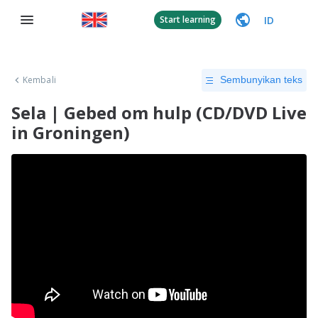
ID
Start learning
Kembali
Sembunyikan teks
Sela | Gebed om hulp (CD/DVD Live
in Groningen)