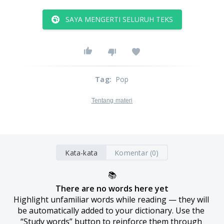
SAYA MENGERTI SELURUH TEKS
Tag
:
Pop
Tentang materi
Kata-kata
Komentar (0)
📚
There are no words here yet
Highlight unfamiliar words while reading — they will 
be automatically added to your dictionary. Use the 
“Study words” button to reinforce them through 