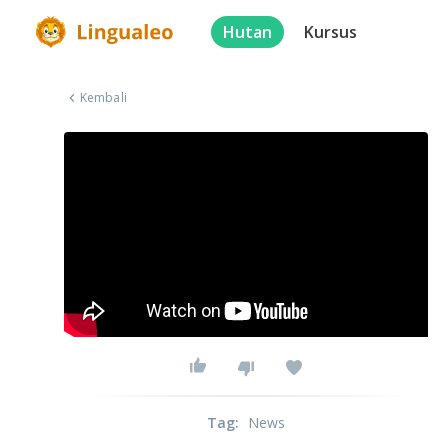
Hutan
Kursus
Kembali
Tag
:
News