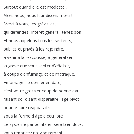
Surtout
quand
elle
est
modeste
...
Alors
nous
,
nous
leur
disons
merci
!
Merci
à
vous
,
les
grévistes
,
qui
défendez
l'intérêt
général
,
tenez
bon
!
Et
nous
appelons
tous
les
secteurs
,
publics
et
privés
à
les
rejoindre
,
à
venir
à
la
rescousse
,
à
généraliser
la
grève
que
vous
tenter
d'affaiblir
,
à
coups
d'enfumage
et
de
matraque
.
Enfumage
:
le
dernier
en
date
,
c'est
votre
grossier
coup
de
bonneteau
faisant
soi-disant
disparaître
l'âge
pivot
pour
le
faire
réapparaître
sous
la
forme
d'âge
d'équilibre
.
Le
système
par
points
en
sera
bien
doté
,
vous
renoncez
provisoirement