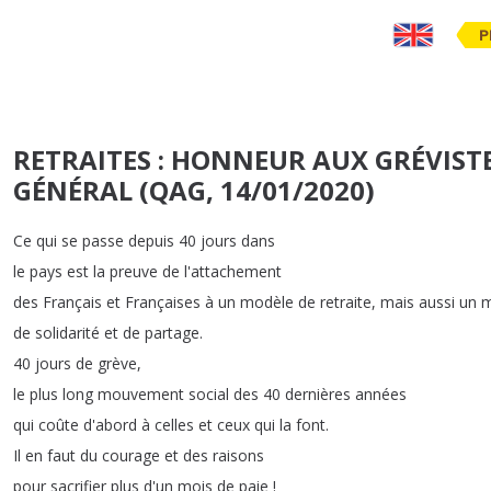
P
RETRAITES : HONNEUR AUX GRÉVISTE
GÉNÉRAL (QAG, 14/01/2020)
Ce
qui
se
passe
depuis
40
jours
dans
le
pays
est
la
preuve
de
l'attachement
des
Français
et
Françaises
à
un
modèle
de
retraite
,
mais
aussi
un
m
de
solidarité
et
de
partage
.
40
jours
de
grève
,
le
plus
long
mouvement
social
des
40
dernières
années
qui
coûte
d'abord
à
celles
et
ceux
qui
la
font
.
Il
en
faut
du
courage
et
des
raisons
pour
sacrifier
plus
d'un
mois
de
paie
!