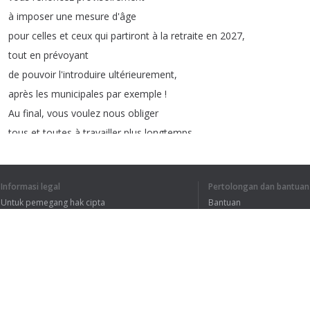
à
imposer
une
mesure
d'âge
pour
celles
et
ceux
qui
partiront
à
la
retraite
en
2027,
tout
en
prévoyant
de
pouvoir
l'introduire
ultérieurement
,
après
les
municipales
par
exemple
!
Au
final
,
vous
voulez
nous
obliger
tous
et
toutes
à
travailler
plus
longtemps
pour
des
retraites
plus
faibles
,
au
motif
de
combler
un
déficit
prévisionnel
Informasi legal
Pertolongan dan bantuan
que
vos
politiques
ont
créé
Untuk pemegang hak cipta
Bantuan
et
contribuent
à
creuser
.
Kebijakan Privasi
FAQ
Incapables
de
convaincre
par
la
ruse
,
Terms of Use
vous
tentez
de
contraindre
par
la
violence
.
A'
l'ordre
républicain
vous
substituez
l'ordre
policier
,
Ekstensi peramban
manifestant
·
es
matraqué
·
es
et
menacé
·
es