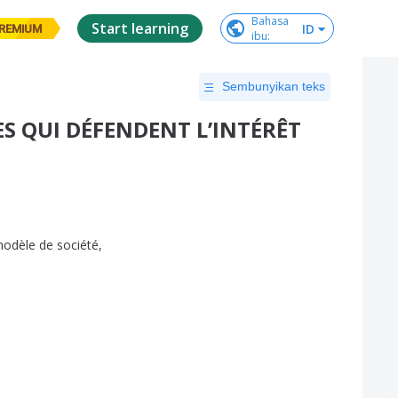
Bahasa

Start learning
ID
REMIUM
ibu
:
Sembunyikan teks
S QUI DÉFENDENT L’INTÉRÊT
odèle
de
société
,