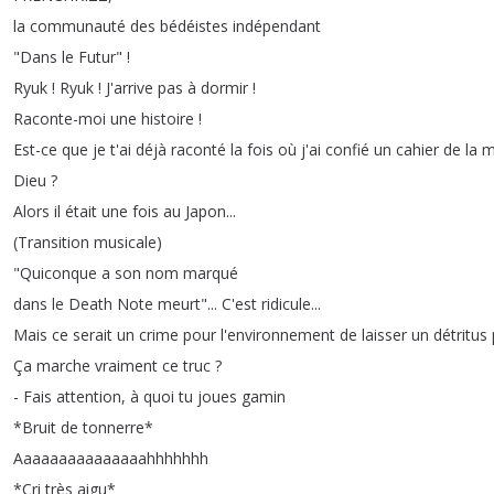
la
communauté
des
bédéistes
indépendant
"
Dans
le
Futur
" !
Ryuk
!
Ryuk
!
J'arrive
pas
à
dormir
!
Raconte-moi
une
histoire
!
Est-ce
que
je
t'ai
déjà
raconté
la
fois
où
j'ai
confié
un
cahier
de
la
m
Dieu
?
Alors
il
était
une
fois
au
Japon
...
(
Transition
musicale
)
"
Quiconque
a
son
nom
marqué
dans
le
Death
Note
meurt
"...
C'est
ridicule
...
Mais
ce
serait
un
crime
pour
l'environnement
de
laisser
un
détritus
Ça
marche
vraiment
ce
truc
?
-
Fais
attention
,
à
quoi
tu
joues
gamin
*
Bruit
de
tonnerre
*
Aaaaaaaaaaaaaaahhhhhhh
*
Cri
très
aigu
*