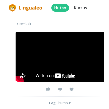
Hutan
Kursus
Kembali
Tag
:
humour