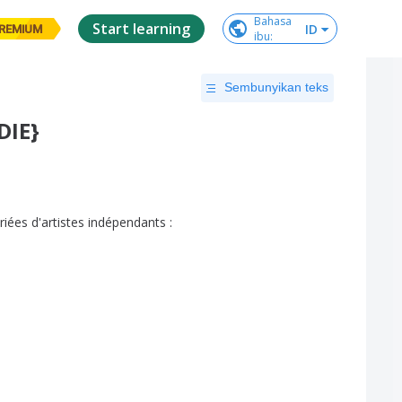
Bahasa

Start learning
ID
REMIUM
ibu
:
Sembunyikan teks
DIE}
riées
d'artistes
indépendants
: