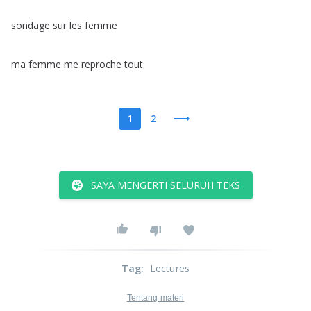
sondage
sur
les
femme
ma
femme
me
reproche
tout
1
2
SAYA MENGERTI SELURUH TEKS
Tag
:
Lectures
Tentang materi