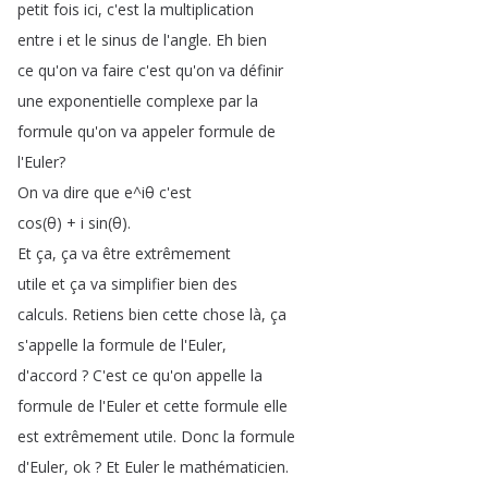
petit
fois
ici
,
c'est
la
multiplication
entre
i
et
le
sinus
de
l'angle
.
Eh
bien
ce
qu'on
va
faire
c'est
qu'on
va
définir
une
exponentielle
complexe
par
la
formule
qu'on
va
appeler
formule
de
l'Euler
?
On
va
dire
que
e
^
iθ
c'est
cos
(
θ
) +
i
sin
(
θ
).
Et
ça
,
ça
va
être
extrêmement
utile
et
ça
va
simplifier
bien
des
calculs
.
Retiens
bien
cette
chose
là
,
ça
s'appelle
la
formule
de
l'Euler
,
d'accord
?
C'est
ce
qu'on
appelle
la
formule
de
l'Euler
et
cette
formule
elle
est
extrêmement
utile
.
Donc
la
formule
d'Euler
,
ok
?
Et
Euler
le
mathématicien
.