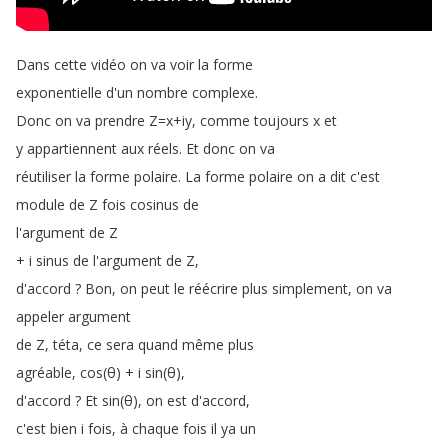
Dans
cette
vidéo
on
va
voir
la
forme
exponentielle
d'un
nombre
complexe
.
Donc
on
va
prendre
Z
=
x
+
iy
,
comme
toujours
x
et
y
appartiennent
aux
réels
.
Et
donc
on
va
réutiliser
la
forme
polaire
.
La
forme
polaire
on
a
dit
c'est
module
de
Z
fois
cosinus
de
l'argument
de
Z
+
i
sinus
de
l'argument
de
Z
,
d'accord
?
Bon
,
on
peut
le
réécrire
plus
simplement
,
on
va
appeler
argument
de
Z
,
téta
,
ce
sera
quand
même
plus
agréable
,
cos
(
θ
) +
i
sin
(
θ
),
d'accord
?
Et
sin
(
θ
),
on
est
d'accord
,
c'est
bien
i
fois
,
à
chaque
fois
il
ya
un