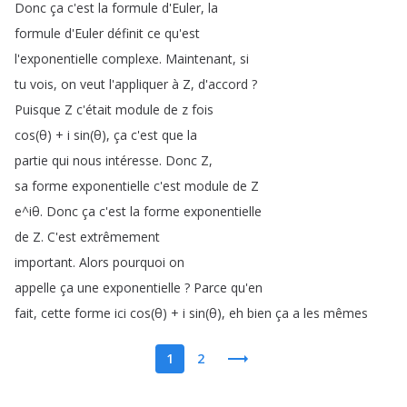
Donc
ça
c'est
la
formule
d'Euler
,
la
formule
d'Euler
définit
ce
qu'est
l'exponentielle
complexe
.
Maintenant
,
si
tu
vois
,
on
veut
l'appliquer
à
Z
,
d'accord
?
Puisque
Z
c'était
module
de
z
fois
cos
(
θ
) +
i
sin
(
θ
),
ça
c'est
que
la
partie
qui
nous
intéresse
.
Donc
Z
,
sa
forme
exponentielle
c'est
module
de
Z
e
^
iθ
.
Donc
ça
c'est
la
forme
exponentielle
de
Z
.
C'est
extrêmement
important
.
Alors
pourquoi
on
appelle
ça
une
exponentielle
?
Parce
qu'en
fait
,
cette
forme
ici
cos
(
θ
) +
i
sin
(
θ
),
eh
bien
ça
a
les
mêmes
1
2