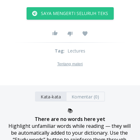
SAYA MENGERTI SELURUH TEKS
Tag
:
Lectures
Tentang materi
Kata-kata
Komentar (0)
📚
There are no words here yet
Highlight unfamiliar words while reading — they will 
be automatically added to your dictionary. Use the 
“Study words” button to reinforce them through 