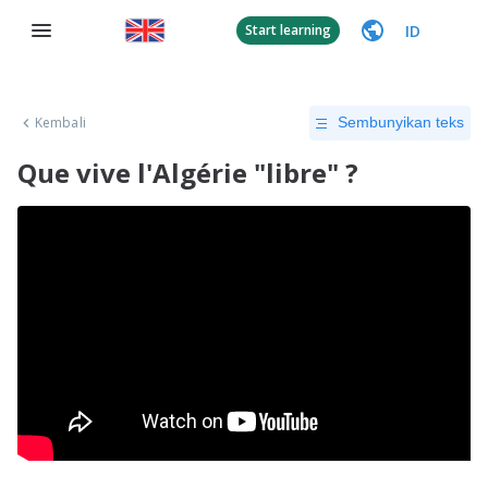
ID
Start learning
Kembali
Sembunyikan teks
Que vive l'Algérie "libre" ?