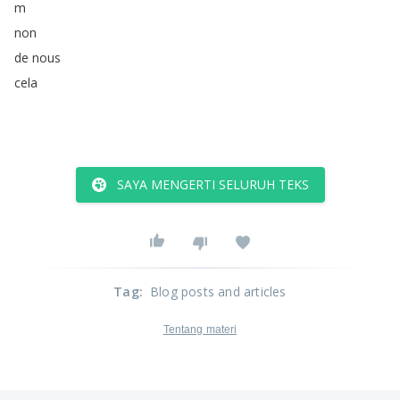
m
non
de
nous
cela
SAYA MENGERTI SELURUH TEKS
Tag
:
Blog posts and articles
Tentang materi