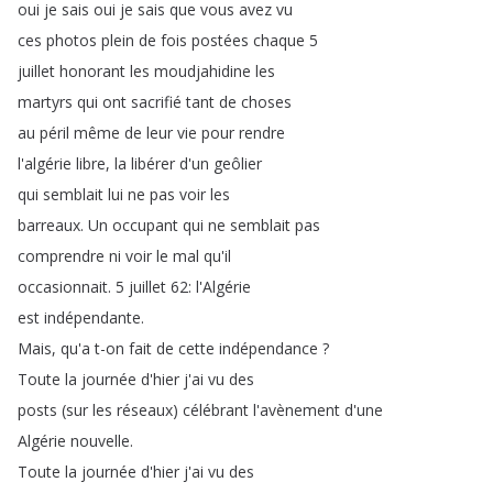
oui
je
sais
oui
je
sais
que
vous
avez
vu
ces
photos
plein
de
fois
postées
chaque
5
juillet
honorant
les
moudjahidine
les
martyrs
qui
ont
sacrifié
tant
de
choses
au
péril
même
de
leur
vie
pour
rendre
l'algérie
libre
,
la
libérer
d'un
geôlier
qui
semblait
lui
ne
pas
voir
les
barreaux
.
Un
occupant
qui
ne
semblait
pas
comprendre
ni
voir
le
mal
qu'il
occasionnait
.
5
juillet
62:
l'Algérie
est
indépendante
.
Mais
,
qu'a
t-on
fait
de
cette
indépendance
?
Toute
la
journée
d'hier
j'ai
vu
des
posts
(
sur
les
réseaux
)
célébrant
l'avènement
d'une
Algérie
nouvelle
.
Toute
la
journée
d'hier
j'ai
vu
des