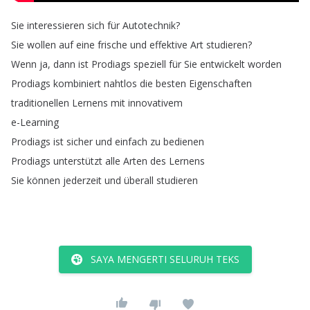
Sie
interessieren
sich
für
Autotechnik
?
Sie
wollen
auf
eine
frische
und
effektive
Art
studieren
?
Wenn
ja
,
dann
ist
Prodiags
speziell
für
Sie
entwickelt
worden
Prodiags
kombiniert
nahtlos
die
besten
Eigenschaften
traditionellen
Lernens
mit
innovativem
e-Learning
Prodiags
ist
sicher
und
einfach
zu
bedienen
Prodiags
unterstützt
alle
Arten
des
Lernens
Sie
können
jederzeit
und
überall
studieren
SAYA MENGERTI SELURUH TEKS