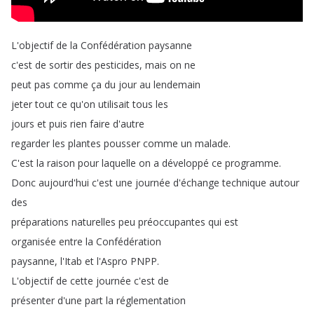
L'objectif
de
la
Confédération
paysanne
c'est
de
sortir
des
pesticides
,
mais
on
ne
peut
pas
comme
ça
du
jour
au
lendemain
jeter
tout
ce
qu'on
utilisait
tous
les
jours
et
puis
rien
faire
d'autre
regarder
les
plantes
pousser
comme
un
malade
.
C'est
la
raison
pour
laquelle
on
a
développé
ce
programme
.
Donc
aujourd'hui
c'est
une
journée
d'échange
technique
autour
des
préparations
naturelles
peu
préoccupantes
qui
est
organisée
entre
la
Confédération
paysanne
,
l'Itab
et
l'Aspro
PNPP
.
L'objectif
de
cette
journée
c'est
de
présenter
d'une
part
la
réglementation