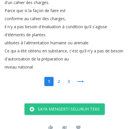
d'un
cahier
des
charges
.
Parce
que
si
la
façon
de
faire
est
conforme
au
cahier
des
charges
,
il
n'y
a
pas
besoin
d'évaluation
à
condition
qu'il
s'agisse
d'éléments
de
plantes
utilisées
à
l'alimentation
humaine
ou
animale
.
Ce
qui
a
été
obtenu
en
substance
,
c'est
qu'il
n'y
a
pas
de
besoin
d'autorisation
de
la
préparation
au
niveau
national
.
1
2
3
SAYA MENGERTI SELURUH TEKS