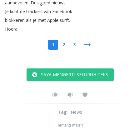
aanbevolen
.
Dus
goed
nieuws
:
Je
kunt
de
trackers
van
Facebook
blokkeren
als
je
met
Apple
surft
.
Hoera
!
1
2
3
SAYA MENGERTI SELURUH TEKS
Tag
:
News
Tentang materi