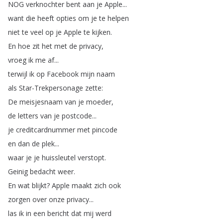
NOG
verknochter
bent
aan
je
Apple
...
want
die
heeft
opties
om
je
te
helpen
niet
te
veel
op
je
Apple
te
kijken
.
En
hoe
zit
het
met
de
privacy
,
vroeg
ik
me
af
...
terwijl
ik
op
Facebook
mijn
naam
als
Star-Trekpersonage
zette
:
De
meisjesnaam
van
je
moeder
,
de
letters
van
je
postcode
...
je
creditcardnummer
met
pincode
en
dan
de
plek
...
waar
je
je
huissleutel
verstopt
.
Geinig
bedacht
weer
.
En
wat
blijkt
?
Apple
maakt
zich
ook
zorgen
over
onze
privacy
...
las
ik
in
een
bericht
dat
mij
werd