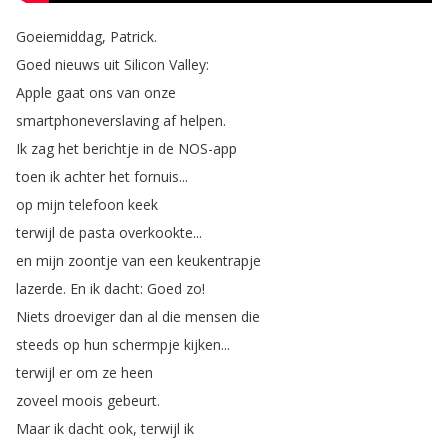
Goeiemiddag
,
Patrick
.
Goed
nieuws
uit
Silicon
Valley
:
Apple
gaat
ons
van
onze
smartphoneverslaving
af
helpen
.
Ik
zag
het
berichtje
in
de
NOS-app
toen
ik
achter
het
fornuis
...
op
mijn
telefoon
keek
terwijl
de
pasta
overkookte
...
en
mijn
zoontje
van
een
keukentrapje
lazerde
.
En
ik
dacht
:
Goed
zo
!
Niets
droeviger
dan
al
die
mensen
die
steeds
op
hun
schermpje
kijken
...
terwijl
er
om
ze
heen
zoveel
moois
gebeurt
.
Maar
ik
dacht
ook
,
terwijl
ik