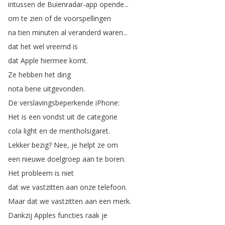
intussen
de
Buienradar-app
opende
...
om
te
zien
of
de
voorspellingen
na
tien
minuten
al
veranderd
waren
...
dat
het
wel
vreemd
is
dat
Apple
hiermee
komt
.
Ze
hebben
het
ding
nota
bene
uitgevonden
.
De
verslavingsbeperkende
iPhone
:
Het
is
een
vondst
uit
de
categorie
cola
light
en
de
mentholsigaret
.
Lekker
bezig
?
Nee
,
je
helpt
ze
om
een
nieuwe
doelgroep
aan
te
boren
.
Het
probleem
is
niet
dat
we
vastzitten
aan
onze
telefoon
.
Maar
dat
we
vastzitten
aan
een
merk
.
Dankzij
Apples
functies
raak
je